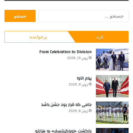
r
ا
a
ه
ج
s
ا
س
h
ی
ت
م
ج
ا
تازه
پرخواننده
و
ن
ب
چ
ر
From Celebration to Division
ه
ا
م
ژوئن 10, 2026
ی
ی
:
ش
و
پیام اتاوا
د
ژوئن 9, 2026
؟
جامی که قرار بود جشن باشد
ژوئن 8, 2026
بازگشت «زویاگینتسف» به هزارتو