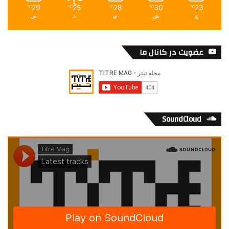
29
25
28
30
23
℃
℃
℃
℃
℃
ج
ش
ی
د
س
عضویت در کانال ما
SoundCloud