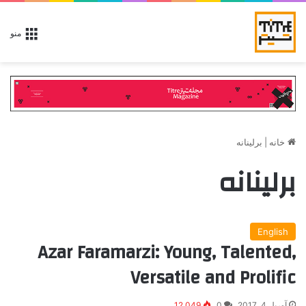
منو
خانه
|
برلینانه
برلینانه
English
Azar Faramarzi: Young, Talented,
Versatile and Prolific
آوریل 4, 2017
0
12,049