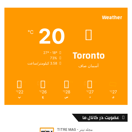
ر
ی
Weather
ک
ا
20
ع
℃
ل
ی
ه
Toronto
27º - 18º
ا
73%
ی
3.58 کیلومتر/ساعت
آسمان صاف
ر
ا
ن
22
26
28
27
27
℃
℃
℃
℃
℃
ی
د
س
چ
پ
عضویت در کانال ما