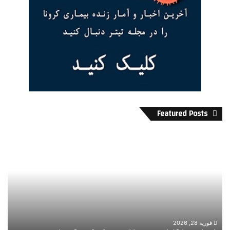
Featured Posts
خ
د
ب
ک
ر
ت
ف
ر
و
ب
ر
ر
ی
ا
|
ی
آ
ا
فوریه 28, 2026