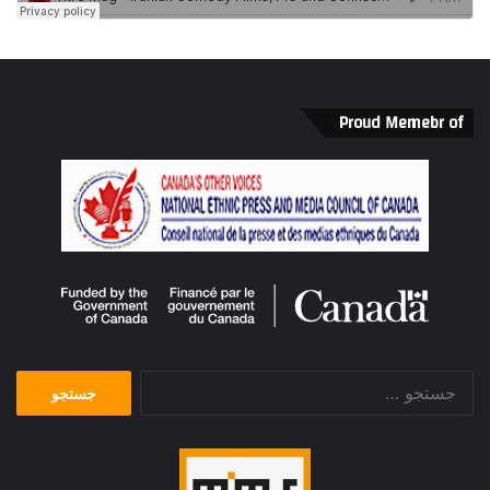
Proud Memebr of
جستجو
برای: