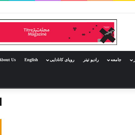
بود جشن باشد
ر
جامعه
رادیو تیتر
رویای کانادایی
English
About Us
 تصادفی