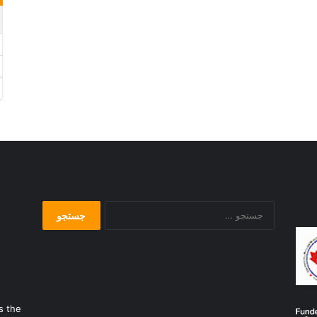
جستجو
برای:
s the