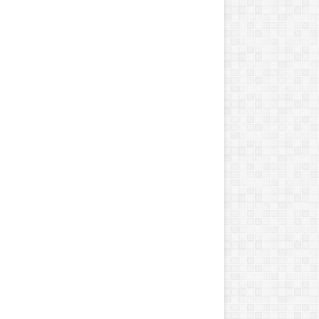
م
ه
ا
ج
ر
ت
1
اکتبر 3, 2022
6
ژوئن 2, 2020
0
احافظی جهان هنر با کریستو
پزشک عمومی از ایرا
م
ت
خ
ص
ص
ق
ل
ب