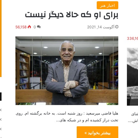
اخبار هنر
برای او که حالا دیگر نیست
آگوست 14, 2021
0
56,158
336,1
هلیا قاضی میرسعید : روز شنبه است. به خانه برگشته ام. روی
شای
تخت دراز کشیده ام و در شبکه های…
باش.…
بیشتر بخوانید »