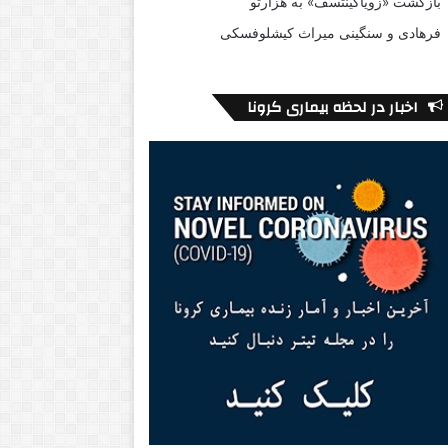
بازگشت «زویاگینتسف» به هزارتو
فرهادی و سنگینی میراث کیشلوفسکی
اخبار در لحظه بیماری کرونا