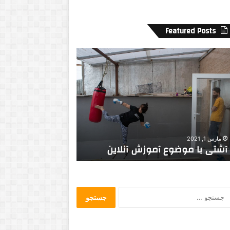
Featured Posts
ه
ف
ت
ش
ه
ر
ع
ش
آگوست 21, 2014
جولای 2, 2014
ق
Just Another Day
هفت شهر عشق را
ر
ا
ع
ط
ج
ا
س
ر
ت
گ
ج
ش