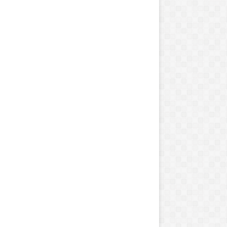
و
1
6
ه
ز
ا
ر
پ
ز
ش
ک
ع
م
و
م
ی
ا
ز
ا
ی
ر