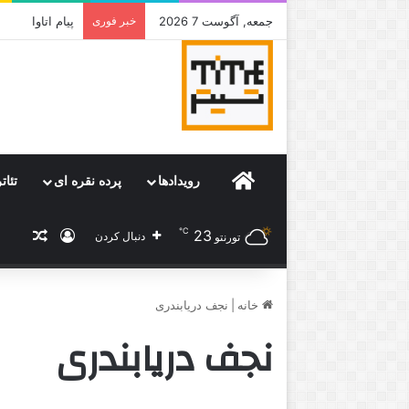
جمعه, آگوست 7 2026
خبر فوری
جامی که قرار 
Home
رویدادها
پرده نقره ای
تئات
℃
23
ورود
نوشته
دنبال کردن
تورنتو
خانه
|
نجف دریابندری
نجف دریابندری