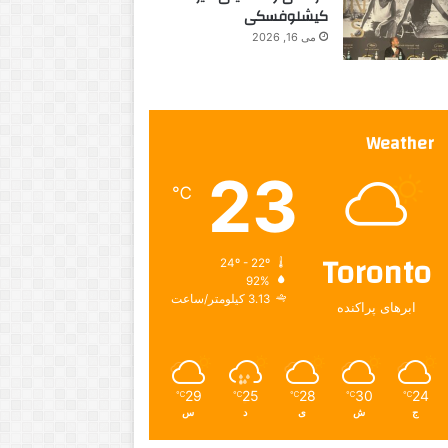
کیشلوفسکی
می 16, 2026
Weather
23
℃
Toronto
24º - 22º
92%
3.13 کیلومتر/ساعت
ابرهای پراکنده
29
25
28
30
24
℃
℃
℃
℃
℃
ج
ش
ی
د
س