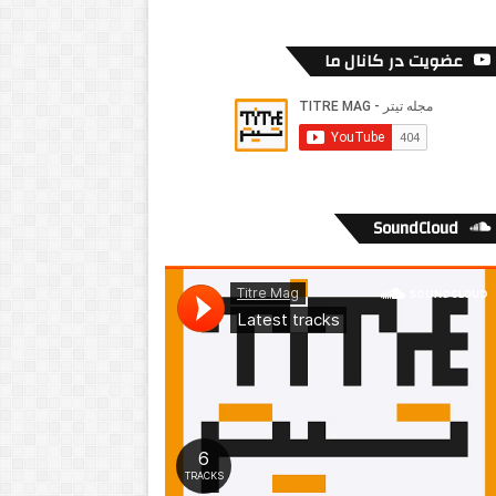
عضویت در کانال ما
SoundCloud