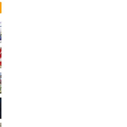
ن
ل
ا
ی
ن