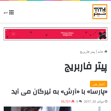
منو
خانه
|
پیتر فاربریج
پیتر فاربریج
اخبار هنر
«پارسا» با «آرش» به تیرگان می آید
جولای 20, 2017
0
55,707