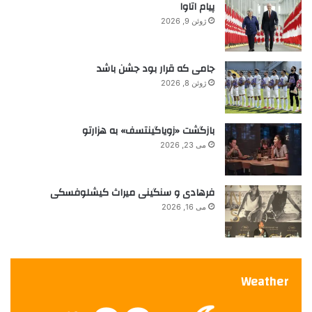
ت
پیام اتاوا
م
ژوئن 9, 2026
ت
ح
د
جامی که قرار بود جشن باشد
ه
ژوئن 8, 2026
آ
م
ر
بازگشت «زویاگینتسف» به هزارتو
ی
می 23, 2026
ک
ا
فرهادی و سنگینی میراث کیشلوفسکی
می 16, 2026
Weather