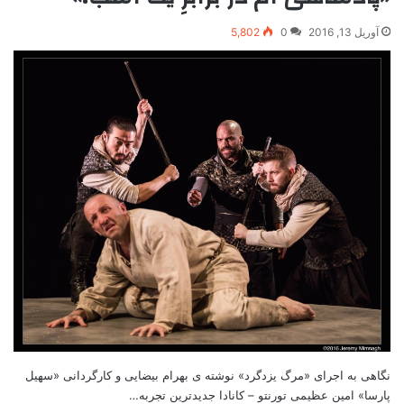
آوریل 13, 2016
0
5,802
نگاهی به اجرای «مرگ یزدگرد» نوشته ی بهرام بیضایی و کارگردانی «سهیل
پارسا» امین عظیمی تورنتو – کانادا جدیدترین تجربه…