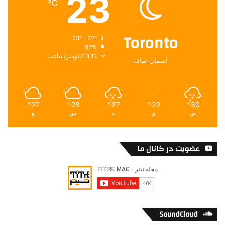
23
℃
Toronto
23º - 22º
87%
3.13 کیلومتر/ساعت
آسمان صاف
27
28
27
29
30
℃
℃
℃
℃
℃
ش
ی
د
س
چ
عضویت در کانال ما
SoundCloud