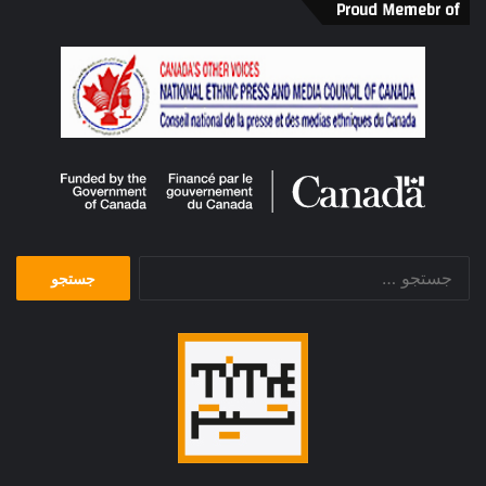
Proud Memebr of
جستجو
برای: