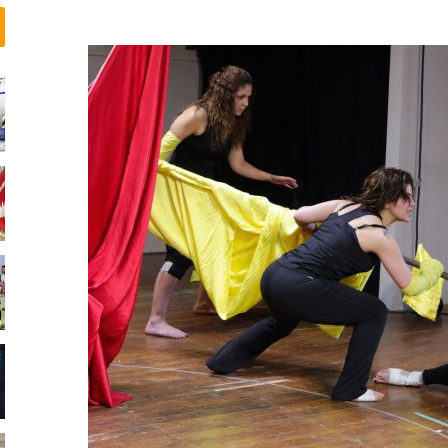
م
ی
ش
و
د
…