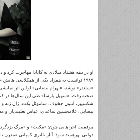
ج
ه
ا
ن‌
گ
ش
او در دهه هشتاد میلادی به کانادا مهاجرت کرد و در
ا
ی
۱۹۸۹ توانست به همراه یکی از همکلاسی هایش «
می 27, 2018
آگوست 3, 2024
ی
«سلندر» نوشته «بهرام بیضایی» اولین اثر نمایشی 
اع با ناصر خان سینما
جهان‌گشایی ادبی
ا
صحنه رفت. «سهیل پارسا» طی این سال‌ها در کنار 
د
شکسپیر، آنتون چخوف، ساموئل بکت، ژان ژنه و اوژ
ب
بیضایی، غلامحسین ساعدی، عباس نعلبندیان و مح
ی