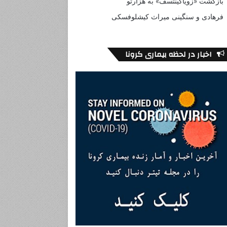
بازگشت «زویاگینتسف» به هزارتو
فرهادی و سنگینی میراث کیشلوفسکی
اخبار در لحظه بیماری کرونا