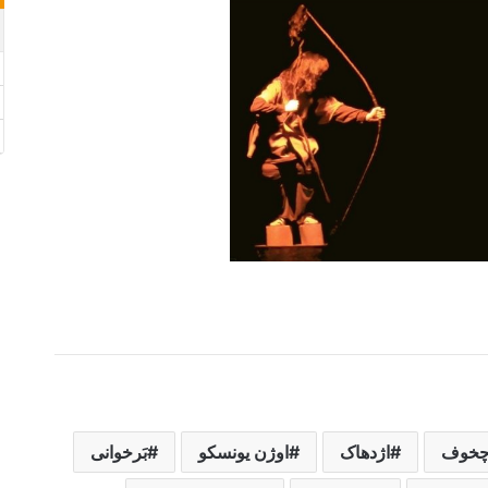
#tirgan2017
 چخوف
اژدهاک
اوژن یونسکو
بَرخوانی