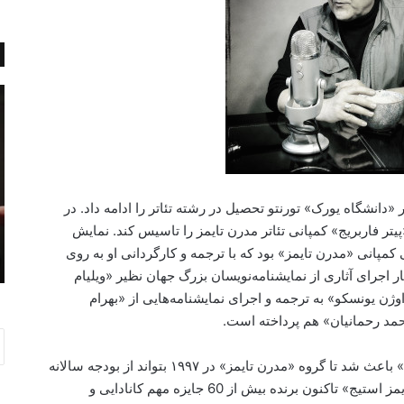
ک
«
ل
ه
ی
ی
د
و
ی
ل
ک
ا
 «دانشگاه یورک» تورنتو تحصیل در رشته تئاتر را ادامه داد. در
ز
»
ن
ی
پیتر فاربریج» کمپانی تئاتر مدرن تایمز را تاسیس کند. نمایش
می 20, 2022
د
م
کمپانی «مدرن تایمز» بود که با ترجمه و کارگردانی او به روی
کلید یک زندگی خوب
گ
د
اجرای آثاری از نمایشنامه‌نویسان بزرگ جهان نظیر «ویلیام
ی
ی
ن یونسکو» به ترجمه و اجرای نمایشنامه‌هایی از «بهرام
خ
ر
مد رحمانیان» هم پرداخته است.
و
ی
ب
و
ا
موفقیت اجراهایی چون: «مکبث» و «مرگ یزدگرد» باعث شد تا گروه «مدرن تایمز» در ۱۹۹۷ بتواند از بودجه سالانه
ر
دولتی بهره­مند شود. آثار تئاتری کمپانی «مدرن تایمز استیج» تاکنون برنده بیش از 60 جایزه مهم کانادایی و
د