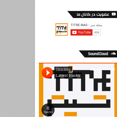
عضویت در کانال ما
SoundCloud