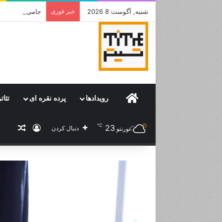
شنبه, آگوست 8 2026
خبر فوری
جامی که قرار 
Home
رویدادها
پرده نقره ای
تئات
℃
23
ورود
نوشته
دنبال کردن
تورنتو