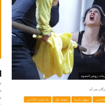
ینات: روشن احمدوند
رگان می آید
انادایی
سهیل پارسا
صفحه اول
یادداشت کانادایی