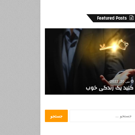
Featured Posts
ن
م
ا
ی
ش
گ
ا
ه
می 18, 2019
می 14, 2017
ک
«هیولا»ی مدیری وارد می‌شود…
نمایشگاه کتاب ب
ت
ا
ب
ب
ج
د
س
و
ت
ن
ج
س