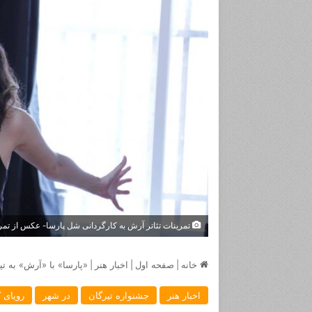
تمرینات تئاتر آرش به کارگردانی شل پارسا- عکس از تمر
خانه
|
صفحه اول
|
اخبار هنر
|
«پارسا» با «آرش» به تی
اخبار هنر
جشنواره تیرگان
در شهر
رویای ک