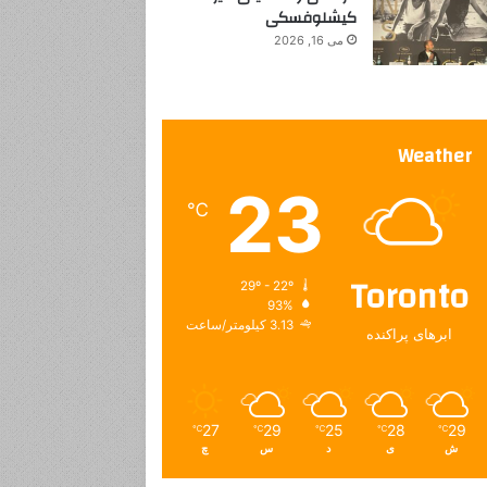
کیشلوفسکی
می 16, 2026
Weather
23
℃
Toronto
29º - 22º
93%
3.13 کیلومتر/ساعت
ابرهای پراکنده
27
29
25
28
29
℃
℃
℃
℃
℃
ش
ی
د
س
چ