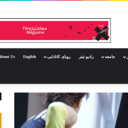
بود جشن باشد
ر
جامعه
رادیو تیتر
رویای کانادایی
English
About Us
 تصادفی