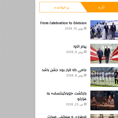
و
ا
تازه
پرخواننده
ب
‌
ن
ر
س
ا
و
From Celebration to Division
ی
ر
ژوئن 10, 2026
:
پیام اتاوا
ژوئن 9, 2026
جامی که قرار بود جشن باشد
ژوئن 8, 2026
بازگشت «زویاگینتسف» به
هزارتو
می 23, 2026
فرهادی و سنگینی میراث