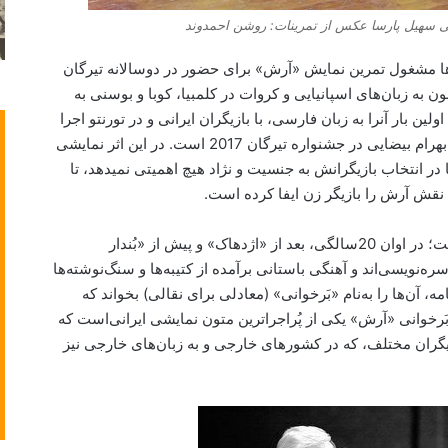
انی سهیل پارسا عکس از تمرینات: روشن احمدوند
ها مشغول تمرین نمایش «آرش» برای حضور در دوسالانه تیرگان
 به زبان‌های اسپانیایی و کروات در کلمبیا، کوبا و بوسنی به
ین بار آنرا به زبان فارسی، با بازیگران ایرانی و در تورنتو اجرا
کند. اجرایی که ویژگی دیگری نیز دارد و آن حضور بهرام بیضایی در جشنواره تیرگان 2017 است. در این اثر نمایشی
ر انتخاب بازیگرانش به جنسیت و نژاد هیچ اهمیتی نمی­دهد، تا
نقش آرش را بازیگر زن ایفا کرده‌ است.
بهرام بیضایی، «آرش» را در سال ۱۳۳۷ نوشته است؛ در اوان 20سالگی، بعد از «اژدهاک» و پیش از «بُندار
‌نویسی‌اند و آهنگی باستانی برآمده از کتیبه‌ها و سنگ‌نوشته‌ها
، آن‌ها را به‌نام «بَرخوانی» (معادلی برای نقالی) بخواند که
بَرخوانی «آرش» یکی از پُراجراترین متون نمایشی ایرانی‌است که
بازیگران مختلف، که در کشورهای خارجی و به زبان‌های خارجی نیز