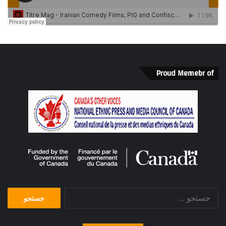
Proud Memebr of
جستجو
برای: