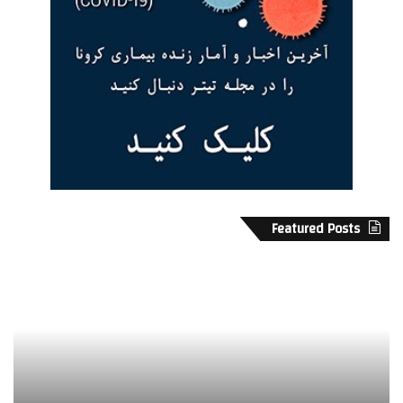
Featured Posts
ب
ه
ر
ن
ا
ر
ی
م
آ
ن
ن
د
ک
ا
ه
ن