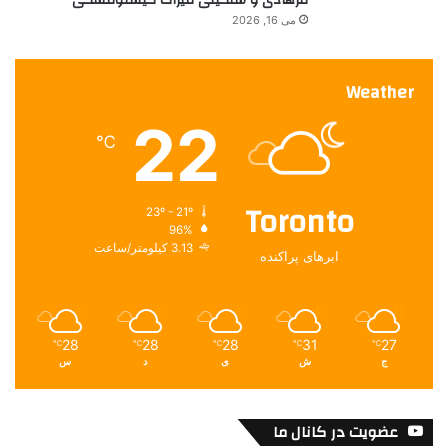
می 16, 2026
Weather
22
℃
Toronto
23º - 21º
96%
3.13 کیلومتر/ساعت
ابرهای پراکنده
28
28
28
31
27
℃
℃
℃
℃
℃
ج
ش
ی
د
س
عضویت در کانال ما