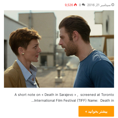
سپتامبر 21, 2016
0
9,526
A short note on « Death in Sarajevo » , screened at Toronto
International Film Festival (TIFF) Name: Death in…
بیشتر بخوانید »