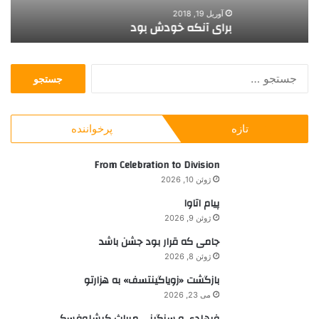
خ
ی
آوریل 19, 2018
برای آنکه خودش بود
ه
و
ک
د
ه
ش
ن
ج
ب
و
س
و
ر
ت
د
و
ج
ز
تازه
پرخواننده
و
ا
ب
ز
ر
From Celebration to Division
م
ا
ی
ژوئن 10, 2026
ی
ا
پیام اتاوا
:
ن
ژوئن 9, 2026
م
ا
جامی که قرار بود جشن باشد
ر
ژوئن 8, 2026
ف
بازگشت «زویاگینتسف» به هزارتو
ت
می 23, 2026
ن
د
فرهادی و سنگینی میراث کیشلوفسکی