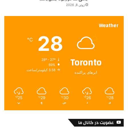
ژوئن 8, 2026
Weather
28
℃
Toronto
28º - 27º
69%
3.58 کیلومتر/ساعت
ابرهای پراکنده
25
29
30
26
28
℃
℃
℃
℃
℃
ی
د
س
چ
پ
عضویت در کانال ما