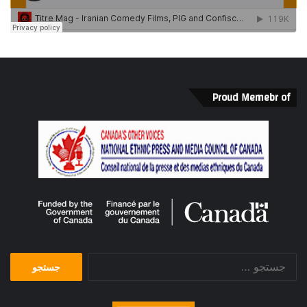
Proud Memebr of
جستجو
برای: