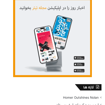
تازه ها
Homer Outshines Nolan
اودیسه: شکوه اجرا، غیبت مؤلف