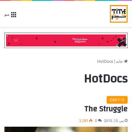
منو
خانه
|
HotDocs
HotDocs
EBIFF15
The Struggle
می 10, 2015
0
3,281