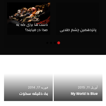
دست ها برای که به
پانزدهمین چشم طلایی
صدا در میایند؟
آوریل 11, 2015
فوریه 17, 2014
My World Is Blue
یک دقیقه سکوت