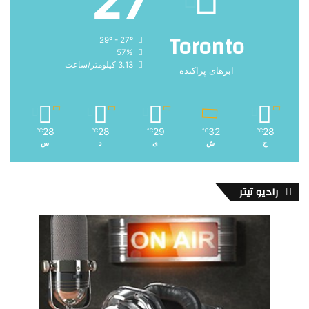
27
Toronto
29º - 27º
57%
3.13 کیلومتر/ساعت
ابرهای پراکنده
28
28
29
32
28
℃
℃
℃
℃
℃
ج
ش
ی
د
س
رادیو تیتر