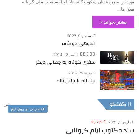
موسس سرزمینشان سکوت کنند. نام او احساسات ملی گرایانه
مغول‌ها…
بیشتر بخوانید »
دسامبر 9, 2023
اندوهی دوگانه
می 13, 2014
سفری کوتاه به جهانی دیگر
فوریه 22, 2016
برلیناله یا برلین ناله
گفتگو
بیشتر
قدم زدن بر روی تیغ
مارس 1, 2021
85,771
سند مکتوب ایام کرونایی