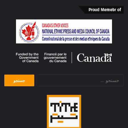
Proud Memebr of
جستجو
برای: