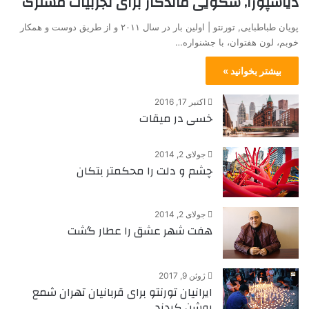
دیاسپورا, سکویی ماندگار برای تجربیات مشترک
پویان طباطبایی, تورنتو | اولین بار در سال ۲۰۱۱ و از طریق دوست و همکار
خوبم، لون هفتوان، با جشنواره…
بیشتر بخوانید »
اکتبر 17, 2016
خسی در میقات
جولای 2, 2014
چشم و دلت را محکمتر بتکان
جولای 2, 2014
هفت شهر عشق را عطار گشت
ژوئن 9, 2017
ایرانیان تورنتو برای قربانیان تهران شمع
روشن کردند