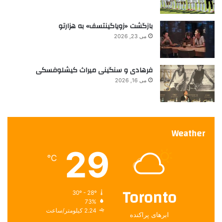
ت
س
خ
بازگشت «زویاگینتسف» به هزارتو
د
می 23, 2026
ا
م
م
فرهادی و سنگینی میراث کیشلوفسکی
ی
ک
می 16, 2026
ن
د
Weather
29
℃
Toronto
30º - 28º
73%
2.24 کیلومتر/ساعت
ابرهای پراکنده