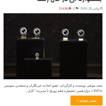
نوامبر 26, 2016
0
21,438
مجید موثقی نویسنده و کارگردان، عضو اتحادیه خبرنگاران و منتقدین سوئیس
«SVFJ » دوازدهمين جشنواره فيلم زوريخ با مدیریت” کارل…
بیشتر بخوانید »