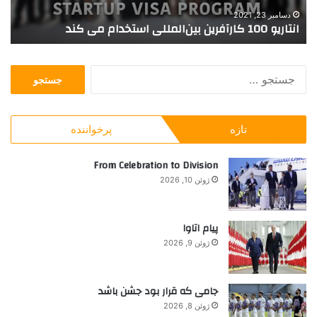
0
ا
دسامبر 23, 2021
انتاریو 100 کارآفرین بین‌المللی استخدام می کند
پ
0
ن
ک
ه
ا
ت
ج
ر
ک
س
آ
ر
ت
ف
ا
ج
ر
ر
تازه
پرخواننده
و
ی
ن
ب
ن
ش
ر
From Celebration to Division
ب
د
ا
ی
ن
ژوئن 10, 2026
ی
ن‌
ی
:
ا
د
ل
ن
پیام اتاوا
م
ی
ژوئن 9, 2026
ل
ا
ل
ی
ی
ب
جامی که قرار بود جشن باشد
ا
و
ژوئن 8, 2026
س
ک