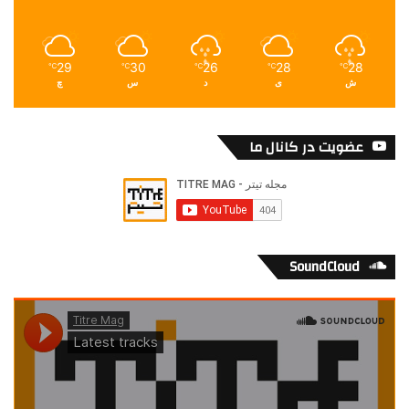
29
30
26
28
28
℃
℃
℃
℃
℃
ش
ی
د
س
چ
عضویت در کانال ما
SoundCloud