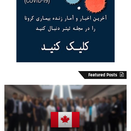
Featured Posts
ا
پ
ن
ا
ت
ی
ا
ا
ر
ن
ی
ا
و
ف
1
س