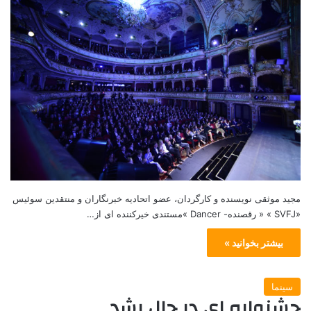
مجید موثقی نویسنده و کارگردان، عضو اتحادیه خبرنگاران و منتقدین سوئیس
«SVFJ » « رقصنده- Dancer »مستندی خيركننده ای از…
بیشتر بخوانید »
سینما
جشنواره ای در حال رشد