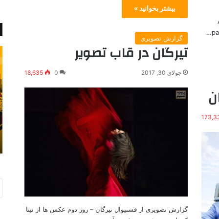
بیشتر بخوانید »
pa
گزارش تصویری
تیرگان در قاب تصویر
م
ت
ه
ل
ا
و
جولای 30, 2017
0
18,635
ج
ی
ن
ر
ز
ت
ی
1
و
173,3
اکتبر 3, 2022
6
ن
مهاجرت 160 متخصص قلب و 16 هزار
0
م
پزشک عمومی از ایران
م
ل
ت
ی
خ
و
ص
ز
ص
ی
ق
ر
ل
س
گزارش تصویری از فستیوال تیرگان – روز دوم عکس ها از نینا
ب
ا