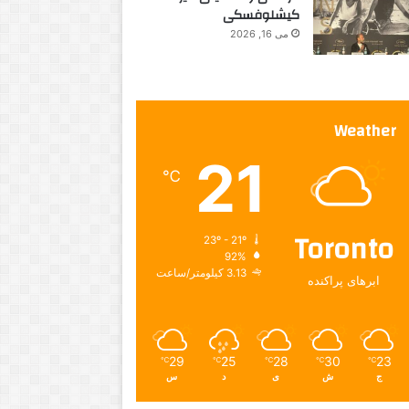
کیشلوفسکی
می 16, 2026
Weather
21
℃
Toronto
23º - 21º
92%
3.13 کیلومتر/ساعت
ابرهای پراکنده
29
25
28
30
23
℃
℃
℃
℃
℃
ج
ش
ی
د
س