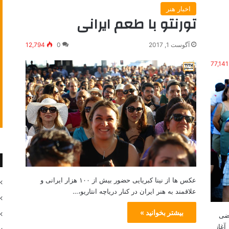
اخبار هنر
تورنتو با طعم ایرانی
آگوست 1, 2017
0
12,794
77,141
عکس ها از نینا کبریایی حضور بیش از ۱۰۰ هزار ایرانی و
علاقمند به هنر ایران در کنار دریاچه انتاریو،…
بیشتر بخوانید »
گان ۲۰۱۷ هلیا قاضی
تر آغاز