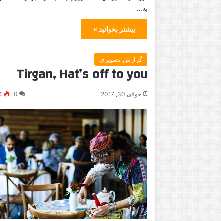
به…
بیشتر بخوانید »
گزارش تصویری
Tirgan, Hat’s off to you
جولای 30, 2017
0
4