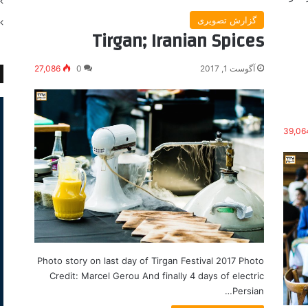
گزارش تصویری
Tirgan; Iranian Spices
آگوست 1, 2017
0
27,086
39,06
Photo story on last day of Tirgan Festival 2017 Photo
Credit: Marcel Gerou And finally 4 days of electric
Persian…