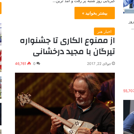
کبریایی روز شنبه پر رفت و آمد ترین…
و
خ
1
ت
بیشتر بخوانید »
6
ه
 روز
ه
ا
ز
ی
اخبار هنر
ا
ن
از ممنوع الکاری تا جشنواره
ر
ف
تیرگان با مجید درخشانی
پ
ت
ز
ی
ش
ه
جولای 22, 2017
0
46,761
ک
د
ع
ف
م
ق
و
ر
55,70
م
ا
ی
ر
ا
گ
ز
ر
ا
ف
ی
ت
ر
ن