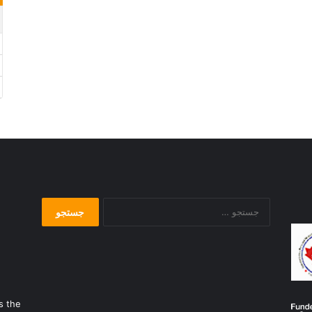
جستجو
برای:
s the