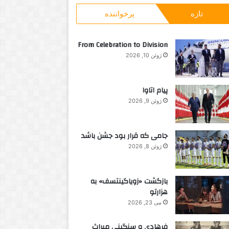
و
ت
تازه
پرخواننده
ب
‌
و
ر
ر
ا
ن
From Celebration to Division
ی
ت
ژوئن 10, 2026
:
و
پیام اتاوا
ژوئن 9, 2026
جامی که قرار بود جشن باشد
ژوئن 8, 2026
بازگشت «زویاگینتسف» به
هزارتو
می 23, 2026
فرهادی و سنگینی میراث