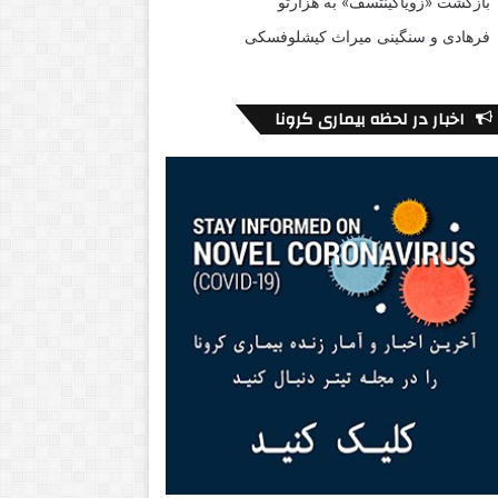
بازگشت «زویاگینتسف» به هزارتو
فرهادی و سنگینی میراث کیشلوفسکی
اخبار در لحظه بیماری کرونا