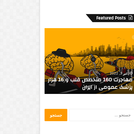
Featured Posts
د
ا
ع
ش
د
ر
ف
ژوئن 16, 2025
س
تلویزیون ملی و زیرساخت‌های نفتی
سپتامبر 14, 2016
ت
هدف قرار گرفتند
داعش در فستیوال 
ی
و
ا
ل
ج
ف
س
ی
ت
ل
ج
م