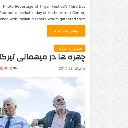
Photo Reportage of Tirgan Festival’s Third Day
Another remarkable day at Harbourfront Center,
cked with Iranian diaspora whom gathered from…
M
بیشتر بخوانید »
y
W
o
جشنواره تیرگان
چهره ها در میهمانی تیرگا
r
l
d
جولای 28, 2017
0
30
سپتامبر 13, 2019
I
لم «پسر – مادر» در جشنواره
آوریل 11, 2015
s
رنتو
My World Is Blue
B
l
u
e