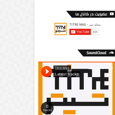
عضویت در کانال ما
SoundCloud