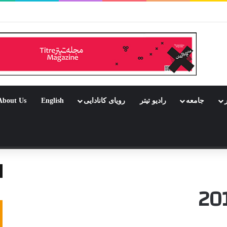
بود جشن باشد
ر
جامعه
رادیو تیتر
رویای کانادایی
English
About Us
 تصادفی