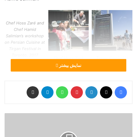
Chef Hoss Zaré and
Chef Hamid
Salimian’s workshop
on Persian Cuisine at
Tirgan Festival in
Toronto. 2017
Chef Hoss Zaré
Tirgan Festival in
workshop on Persian
toronto Canada,
نمایش بیشتر
Cuisine at Tirgan
2017, Titre Mag,
Festival in Toronto.
Photo By Marcel
2017
Gerou
فیس بوک
X
لینکدین
‫پین‌ترست
واتس آپ
تلگرام
اشتراک گذاری از طریق ایمیل
Chef Hoss Zaré and
Chef Hoss Zaré
Chef Hamid
Chef Hamid
workshop on Persian
Salimian’s workshop
Salimian’s workshop
Cuisine at Tirgan
on Persian Cuisine at
T
on Persian Cuisine at
Festival in Toronto.
Tirgan Festival in
i
Tirgan Festival in
2017
Toronto. 2017
r
Toronto. 2017
g