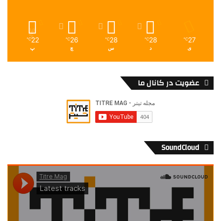
22
26
28
28
27
℃
℃
℃
℃
℃
ی
د
س
چ
پ
عضویت در کانال ما
SoundCloud