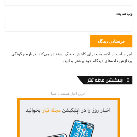
Caribana
Canadian Dream
وب‌ سایت
Chef Hoss Zaré
Chef Hamid Salimian
Daniel Asadi
Chefs Hamid Salimian
Distillery District
این سایت از اکیسمت برای کاهش جفنگ استفاده می‌کند.
درباره چگونگی
first human rights declarations
پردازش داده‌های دیدگاه خود بیشتر بدانید.
Food workshop
folklorically
اپلیکیشن مجله تیتر
Harbourfront Centre
Harbourfront Centr
Hon Reza Moridi
homesickness
آخرین اخبار همیشه با شما
Inner Journey
Hoss Zaré
iranian heritage
iranian culture
John Tory
Iranian rock band Kiosk