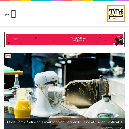
منو
Chef Hamid Salimian's workshop on Persian Cuisine at Tirgan Festival
in Toronto. 2017