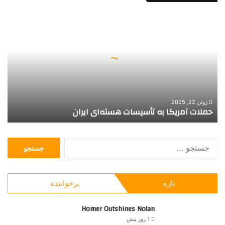
ح
م
ل
ا
ت
آ
م
ر
ی
ژوئن 22, 2025
حملات آمریکا به تأسیسات هسته‌ای ایران
ک
ا
ب
ج
ه
س
ت
ت
أ
ج
س
تازه
پرخواننده
و
ی
ب
س
ر
Homer Outshines Nolan
ا
ا
ت
1 روز پیش