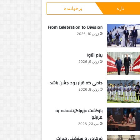
و
ر
تازه
پرخواننده
ب
ن
ر
د
ا
From Celebration to Division
ی
ژوئن 10, 2026
:
پیام اتاوا
ژوئن 9, 2026
جامی که قرار بود جشن باشد
ژوئن 8, 2026
بازگشت «زویاگینتسف» به
هزارتو
می 23, 2026
فرهادی و سنگینی میراث