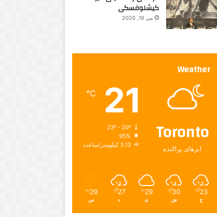
کیشلوفسکی
می 16, 2026
Weather
21
℃
Toronto
23º - 20º
95%
3.13 کیلومتر/ساعت
ابرهای پراکنده
29
27
29
30
23
℃
℃
℃
℃
℃
ج
ش
ی
د
س