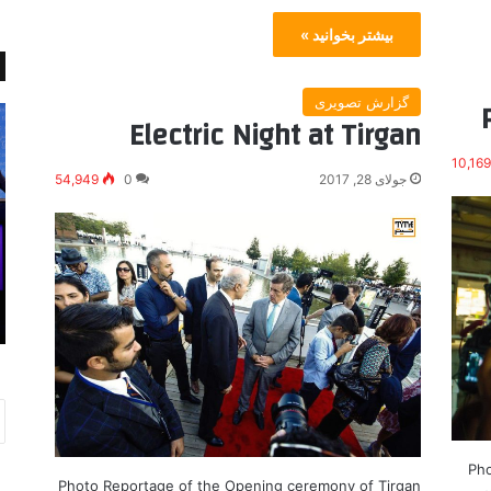
بیشتر بخوانید »
گزارش تصویری
ت
و
Electric Night at Tirgan
ر
ق
ا
ت
10,16
جولای 28, 2017
0
54,949
م
ی
پ
آ
ی
ز
ا
ا
ب
د
نوامبر 1, 2020
ا
ی
 تورنتو
ترامپ یا بایدن
ی
م
د
ح
ن
د
و
د
م
ی
Pho
ش
Photo Reportage of the Opening ceremony of Tirgan