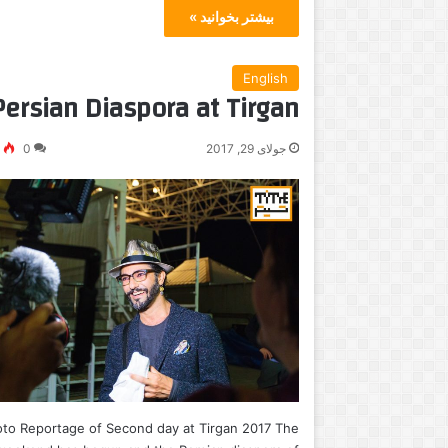
بیشتر بخوانید »
English
Persian Diaspora at Tirgan
ک
ن
س
جولای 29, 2017
0
9
ر
ت
ر
ض
ا
مارس 28, 2015
می 20, 2017
ی
ملاتی بر سینمای برادران داردن
کنسرت رضا یزدانی در
ز
د
ا
ن
ی
د
ر
to Reportage of Second day at Tirgan 2017 The
ت