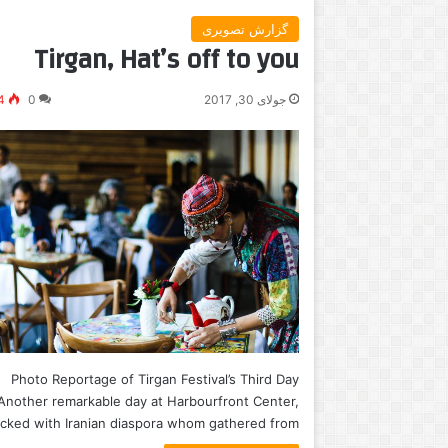
گزارش تصویری
Tirgan, Hat’s off to you
جولای 30, 2017
0
4
Photo Reportage of Tirgan Festival’s Third Day
Another remarkable day at Harbourfront Center,
cked with Iranian diaspora whom gathered from…