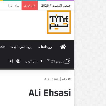
جمعه, آگوست 7 2026
خبر فوری
جامی که قرار 
Home
رویدادها
پرده نقره ای
تئات
℃
21
ورود
نوشته
دنبال کردن
تورنتو
خانه
|
ALi Ehsasi
ALi Ehsasi