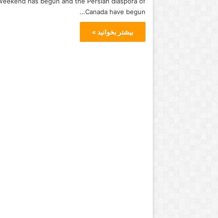
weekend has begun and the Persian diaspora of
و
Canada have begun…
ر
ن
بیشتر بخوانید »
ت
و