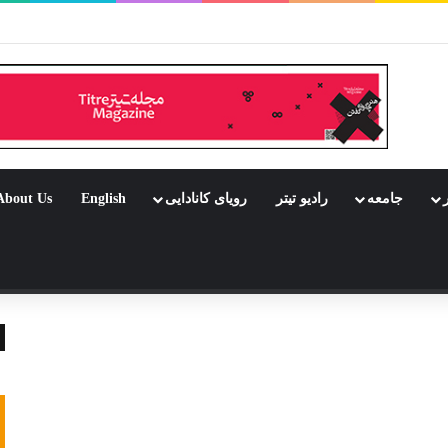
بود جشن باشد
ر
جامعه
رادیو تیتر
رویای کانادایی
English
About Us
 تصادفی