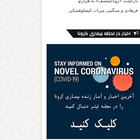
بازگشت «زویاگینتسف» به هزارتو
فرهادی و سنگینی میراث کیشلوفسکی
اخبار در لحظه بیماری کرونا