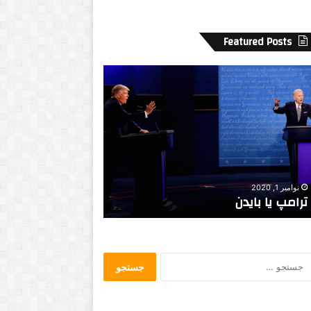
Featured Posts
ب
ع
ض
ی
ه
ا
د
ا
مارس 1, 2021
آگوست 28, 2016
غ
وقتی آزادی محدود میشود
بعضی ها داغشو د
ش
و
د
و
ج
س
س
ت
ت
د
ج
ا