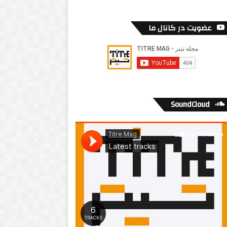
عضویت در کانال ما
SoundCloud