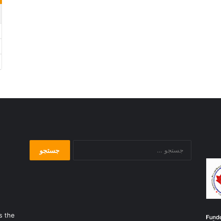
جستجو
برای:
s the