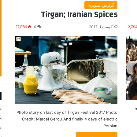
گزارش تصویری
Tirgan; Iranian Spices
12,79
آگوست 1, 2017
0
27,086
نی و
Photo story on last day of Tirgan Festival 2017 Photo
Credit: Marcel Gerou And finally 4 days of electric
Persian…