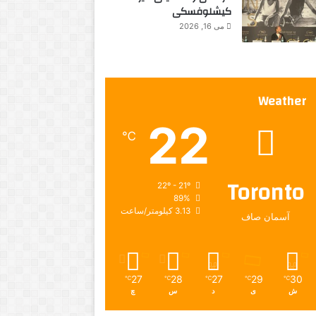
کیشلوفسکی
می 16, 2026
Weather
22
℃
Toronto
22º - 21º
89%
3.13 کیلومتر/ساعت
آسمان صاف
27
28
27
29
30
℃
℃
℃
℃
℃
ش
ی
د
س
چ