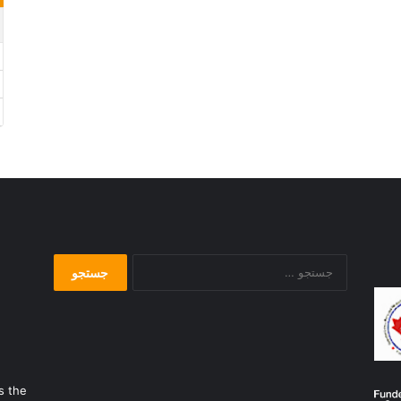
جستجو
برای:
s the