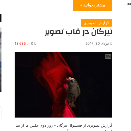
pa
بیشتر بخوانید »
گزارش تصویری
تیرگان در قاب تصویر
و
م
ا
ر
ک
ث
جولای 30, 2017
0
18,635
س
ی
ی
ه‌
ن
ا
ا
ی
جولای 1, 2021
س
ب
واکسیناسیون در انتاریو تسریع
ی
ر
سین های خیابانی
میشود
و
ا
ن
ی
د
پ
ر
ا
ا
ی
ن
ا
ت
ن
گزارش تصویری از فستیوال تیرگان – روز دوم عکس ها از نینا
ا
ج