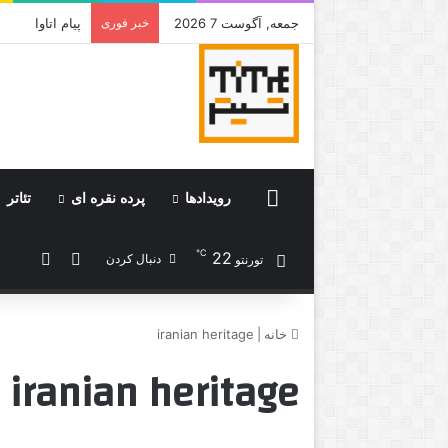
جمعه, آگوست 7 2026
خبر فوری
جامی که قرار 
Home
رویدادها
پرده نقره ای
تئاتر
℃
22
ورود
نوشته 
دنبال کردن
تورنتو
خانه
|
iranian heritage
iranian heritage