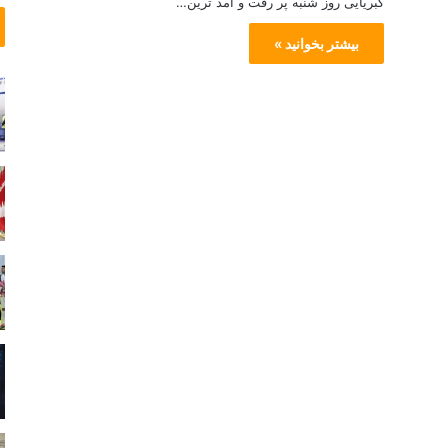
کبریایی روز شنبه پر رفت و آمد ترین…
ر
ن
ی
گ
بیشتر بخوانید »
و
ت
س
ر
ی
ع
م
ی
ش
و
د