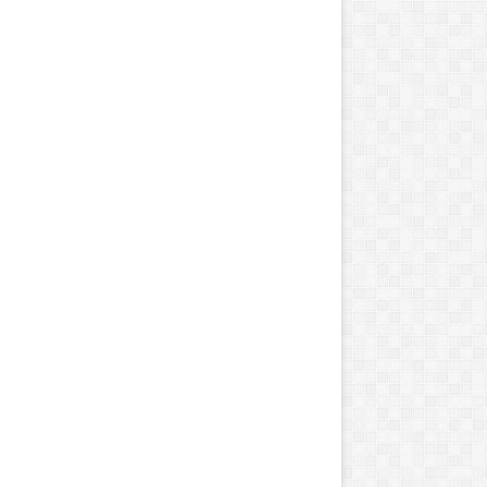
ی
ن
ه
ا
ی
خ
ی
ا
ب
ا
ن
ی