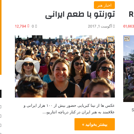
اخبار هنر
R
تورنتو با طعم ایرانی
61,66
آگوست 1, 2017
0
12,794
عکس ها از نینا کبریایی حضور بیش از ۱۰۰ هزار ایرانی و
S
علاقمند به هنر ایران در کنار دریاچه انتاریو،…
بیشتر بخوانید »