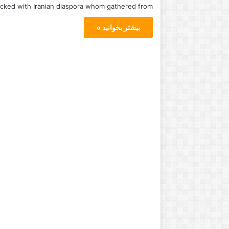
cked with Iranian diaspora whom gathered from…
بیشتر بخوانید »
ا
ف
ر
ا
ز
و
ع
ر
وامبر 8, 2014
نوامبر 16, 2020
ف
تلی شبیه من و شما
افراز و عرفان, موزی
ا
ن
,
م
و
ز
ی
س