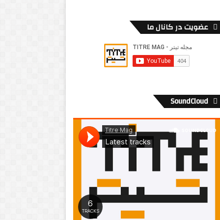
عضویت در کانال ما
SoundCloud