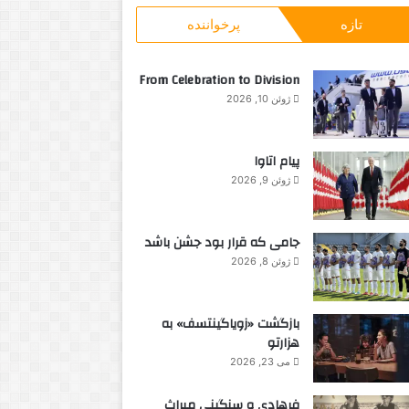
و
ا
تازه
پرخواننده
ب
ن
ر
ا
From Celebration to Division
ی
ژوئن 10, 2026
:
پیام اتاوا
ژوئن 9, 2026
جامی که قرار بود جشن باشد
ژوئن 8, 2026
بازگشت «زویاگینتسف» به
هزارتو
می 23, 2026
فرهادی و سنگینی میراث