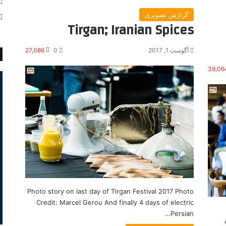
گزارش تصویری
Tirgan; Iranian Spices
آگوست 1, 2017
0
27,086
39,06
Photo story on last day of Tirgan Festival 2017 Photo
Credit: Marcel Gerou And finally 4 days of electric
Persian…