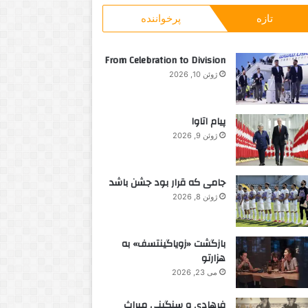
و
ت
تازه
پرخواننده
ب
و
ر
ا
From Celebration to Division
ی
ژوئن 10, 2026
:
پیام اتاوا
ژوئن 9, 2026
جامی که قرار بود جشن باشد
ژوئن 8, 2026
بازگشت «زویاگینتسف» به
هزارتو
می 23, 2026
فرهادی و سنگینی میراث