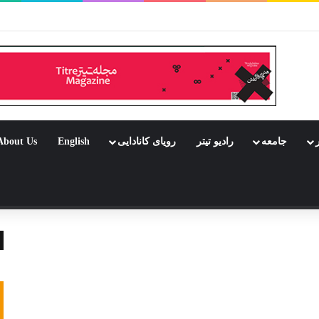
بود جشن باشد
ر
جامعه
رادیو تیتر
رویای کانادایی
English
About Us
 تصادفی