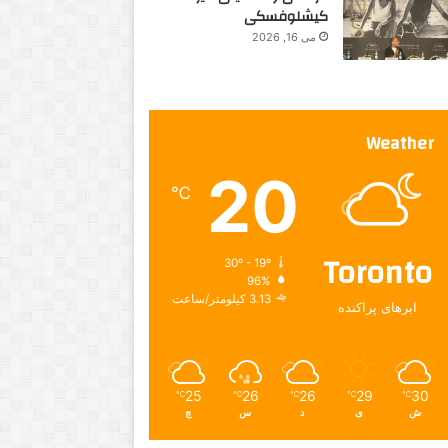
کیشلوفسکی
می 16, 2026
Weather
20
℃
Toronto
30º - 19º
96%
3.13 کیلومتر/ساعت
ابرهای پراکنده
25
26
26
29
30
℃
℃
℃
℃
℃
ش
ی
د
س
چ