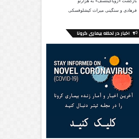
بازگشت «زویاگینتسف» به هزارتو
فرهادی و سنگینی میراث کیشلوفسکی
اخبار در لحظه بیماری کرونا