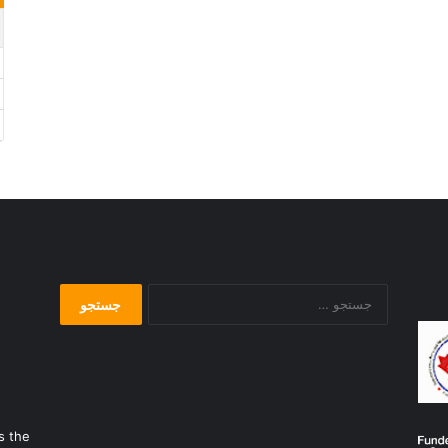
جستجو
برای:
s the