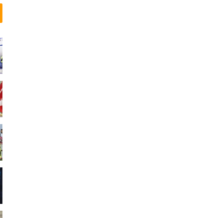
ی
ک
د
ی
گ
ر