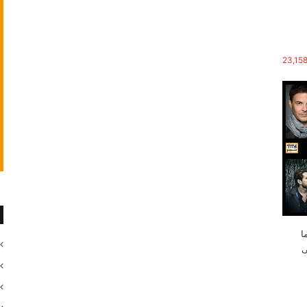
23,15
ی سینما
ی