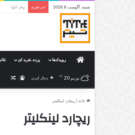
شنبه, آگوست 8 2026
خبر فوری
جامی که قرار 
Home
رویدادها
پرده نقره ای
تئات
℃
20
ورود
نوشته
دنبال کردن
تورنتو
خانه
|
ریچارد لینکلیتر
ریچارد لینکلیتر