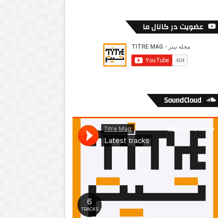
عضویت در کانال ما
SoundCloud