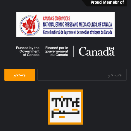
Proud Memebr of
جستجو
برای: