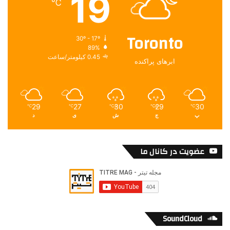
19
℃
Toronto
30º - 17º
89%
0.45 کیلومتر/ساعت
ابرهای پراکنده
29
27
30
29
30
℃
℃
℃
℃
℃
پ
ج
ش
ی
د
عضویت در کانال ما
SoundCloud