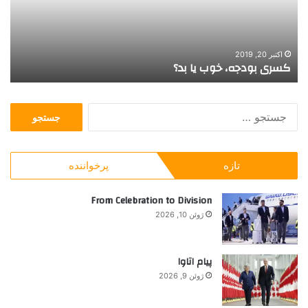
و
و
د
ر
ج
ا
ه
,
اکتبر 20, 2019
کسری بودجه، خوب یا بد؟
د
،
س
خ
ک
و
و
ج
ب
ی
س
ی
ی
ت
ا
م
ج
ب
ا
تازه
پرخواننده
و
د
ن
ب
؟
د
ر
From Celebration to Division
گ
ا
ا
ژوئن 10, 2026
ی
ر
:
ب
ر
پیام اتاوا
ا
ژوئن 9, 2026
ی
ت