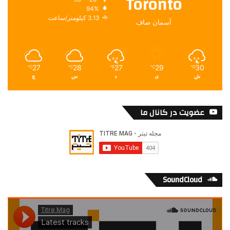
Toronto
94%
3.13 کیلومتر/ساعت
آسمان صاف
27
28
27
29
30
℃
℃
℃
℃
℃
ش
ی
د
س
چ
عضویت در کانال ما
SoundCloud