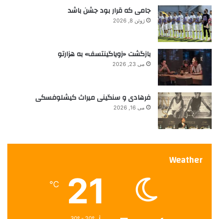
ج
جامی که قرار بود جشن باشد
ر
ژوئن 8, 2026
ب
ی
ا
بازگشت «زویاگینتسف» به هزارتو
ت
می 23, 2026
م
ش
ت
فرهادی و سنگینی میراث کیشلوفسکی
ر
ک
می 16, 2026
Weather
21
℃
30º - 20º