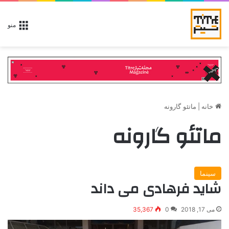
منو
خانه
|
ماتئو گارونه
ماتئو گارونه
سینما
شاید فرهادی می داند
می 17, 2018
0
35,367