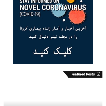
Featured Posts
ک
د
س
ی
ر
ا
ی
س
ب
پ