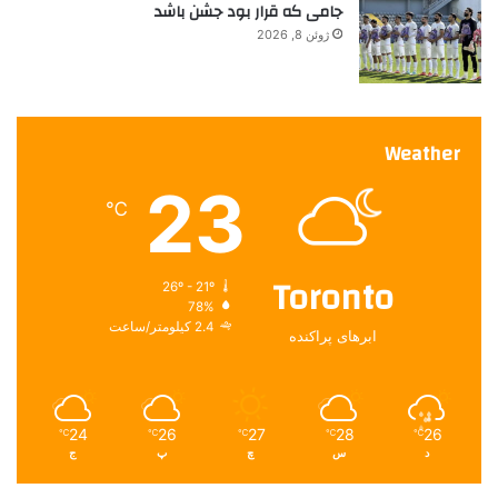
جامی که قرار بود جشن باشد
ژوئن 8, 2026
Weather
23
℃
Toronto
26º - 21º
78%
2.4 کیلومتر/ساعت
ابرهای پراکنده
24
26
27
28
26
℃
℃
℃
℃
℃
د
س
چ
پ
ج