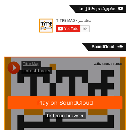
عضویت در کانال ما
SoundCloud