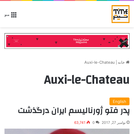
منو
خانه
|
Auxi-le-Chateau
Auxi-le-Chateau
English
پدر فتو ژورنالیسم ايران درگذشت
نوامبر 27, 2017
0
63,741