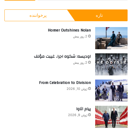
ت
ب
س
ج
ی
ت
تازه
پرخواننده
و
؟
ب
ر
Homer Outshines Nolan
ا
2 روز پیش
ی
:
اودیسه: شکوه اجرا، غیبت مؤلف
2 روز پیش
From Celebration to Division
ژوئن 10, 2026
پیام اتاوا
ژوئن 9, 2026