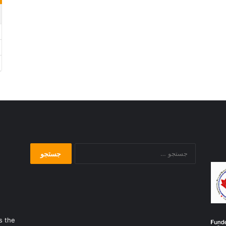
جستجو
برای:
s the