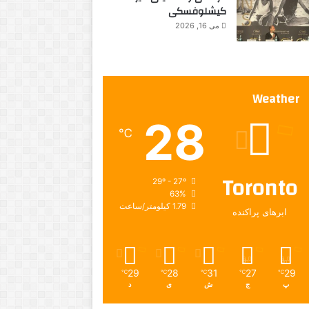
کیشلوفسکی
می 16, 2026
Weather
28
℃
Toronto
29º - 27º
63%
1.79 کیلومتر/ساعت
ابرهای پراکنده
29
28
31
27
29
℃
℃
℃
℃
℃
پ
ج
ش
ی
د