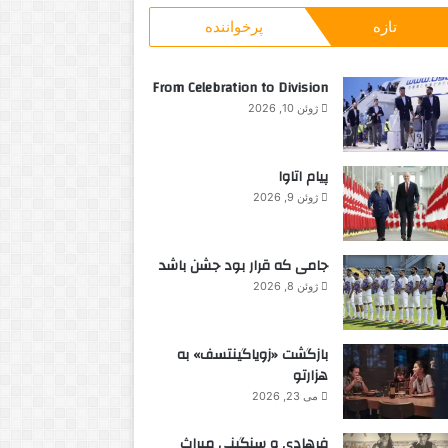
و
ه
تازه
پرخواننده
ب
م
ر
د
ا
ر
From Celebration to Division
ی
خ
ژوئن 10, 2026
:
ا
ن
ه
پیام اتاوا
ژوئن 9, 2026
جامی که قرار بود جشن باشد
ژوئن 8, 2026
بازگشت «زویاگینتسف» به
هزارتو
می 23, 2026
فرهادی و سنگینی میراث