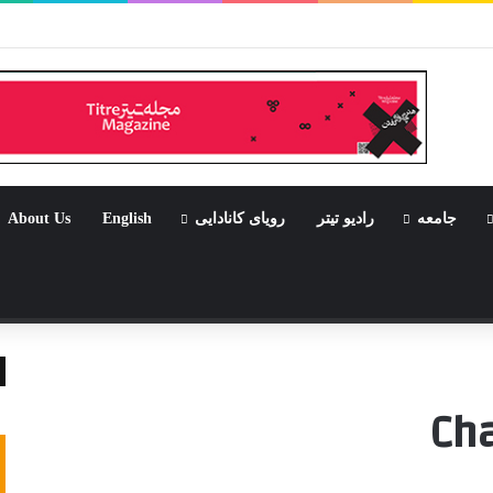
ر بود جشن باشد
جامعه
رادیو تیتر
رویای کانادایی
English
About Us
تصادفی
Ch