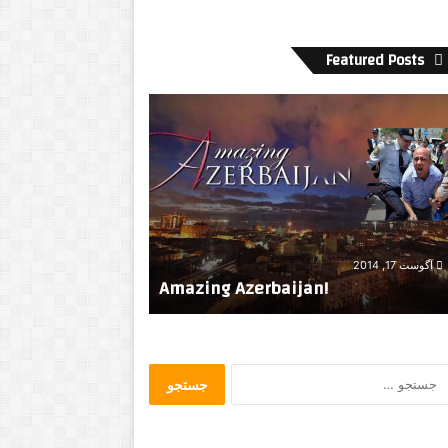
Featured Posts
ک
ن
س
ر
ت
م
و
دسامبر 11, 2021
س
واکسن ها بهترین دفاع در برابر انواع
آوریل 8, 2020
ی
کووید-19
کنسرت موسیقی زند
ق
ی
ز
ن
ج
د
س
ه
ت
ب
ج
ا