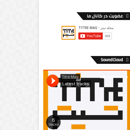
عضویت در کانال ما
SoundCloud