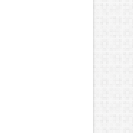
ب
ی
گ
ا
ن
گ
ا
وامبر 12, 2014
ن
جرای شقایق بلژیکی و شاعر
جولای 7, 2016
و
نادایی
بیگانگان و بیگانگان
ب
ی
گ
ا
ن
گ
ا
ن