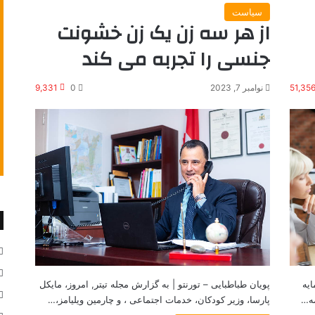
سیاست
از هر سه زن یک زن خشونت
جنسی را تجربه می کند
51,35
نوامبر 7, 2023
0
9,331
 سرمایه
پویان طباطبایی – تورنتو | به گزارش مجله تیتر, امروز، مایکل
مه…
پارسا، وزیر کودکان، خدمات اجتماعی ، و چارمین ویلیامز،…