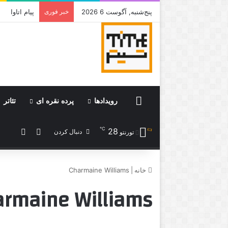
پنج‌شنبه, آگوست 6 2026
خبر فوری
جامی که قرا
Home
رویدادها
پرده نقره ای
تئاتر
℃
28
ورود
نوشته 
دنبال کردن
تورنتو
خانه
|
Charmaine Williams
armaine Williams