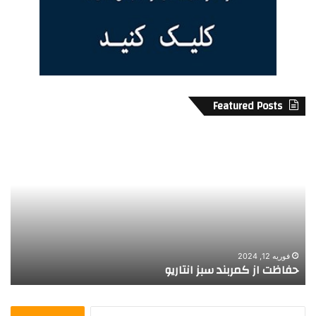
Featured Posts
ح
ا
ف
خ
ا
ذ
ظ
ت
ت
ا
ا
ب
ز
ع
ک
ی
م
ت
فوریه 12, 2024
حفاظت از کمربند سبز انتاریو
ا
ر
ک
ب
ا
ن
ن
ج
د
ا