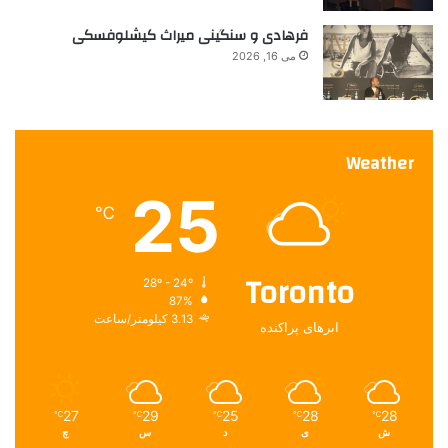
فرهادی و سنگینی میراث کیشلوفسکی
می 16, 2026
Weather
25
℃
Toronto
28º - 24º
87%
3.13 کیلومتر/ساعت
ابرهای پراکنده
27
29
25
28
28
℃
℃
℃
℃
℃
ش
ی
د
س
چ