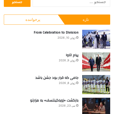
س
س
د
ت
ب
ا
ج
ز
ی
تازه
پرخواننده
و
ا
ی
ب
ن
آ
ر
From Celebration to Division
ت
س
ا
ا
ا
ژوئن 10, 2026
ی
ر
ن
:
ی
ش
و
د
پیام اتاوا
ژوئن 9, 2026
جامی که قرار بود جشن باشد
ژوئن 8, 2026
بازگشت «زویاگینتسف» به هزارتو
می 23, 2026