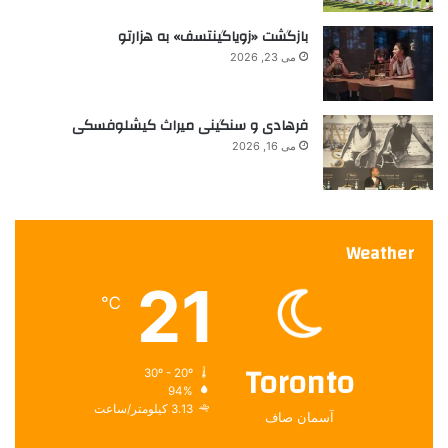
بازگشت «زویاگینتسف» به هزارتو
می 23, 2026
فرهادی و سنگینی میراث کیشلوفسکی
می 16, 2026
Weather
21
℃
Toronto
30º - 20º
94%
3.13 کیلومتر/ساعت
آسمان صاف