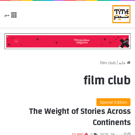
منو
خانه
|
film club
film club
Special Edition
The Weight of Stories Across
Continents
آگوست 28, 2025
0
10,880