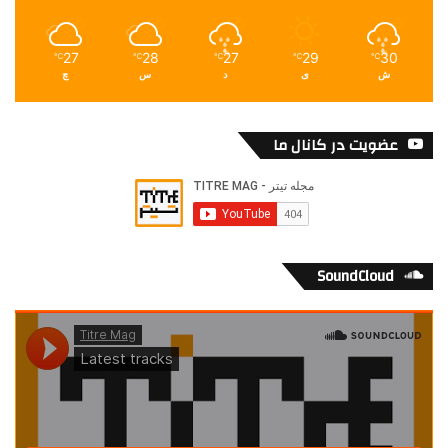
27
28
27
29
30
℃
℃
℃
℃
℃
ش
ی
د
س
چ
عضویت در کانال ما
SoundCloud