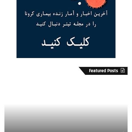
Featured Posts
پ
ا
ا
ی
ی
ن
ا
ت
ن
ر
غ
ن
م
ت
ا
ح