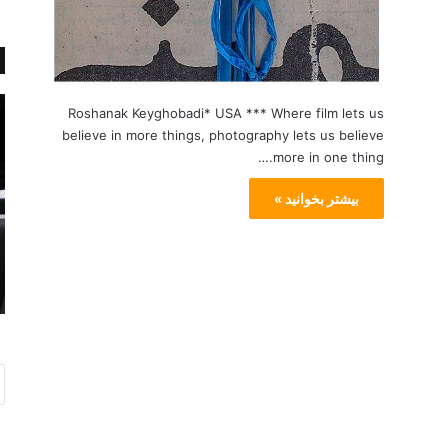
ش
گ
Roshanak Keyghobadi* USA *** Where film lets us
ا
ز
believe in more things, photography lets us believe
ی
ا
more in one thing.…
د
ر
م
ش
بیشتر بخوانید »
ن
ت
ه
ص
م
و
مارس 14, 2014
ا
ی
ال استریت
شاید من هم اوتیسم دارم
و
ر
ت
ی
ی
ا
س
ز
م
ا
د
ج
ا
ر
ر
ا