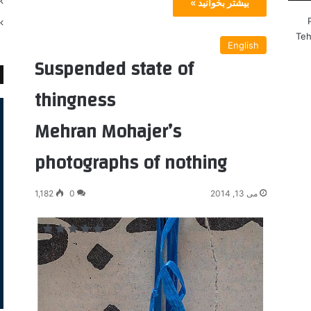
بیشتر بخوانید »
Teh
English
Suspended state of
thingness
Mehran Mohajer’s
photographs of nothing
می 13, 2014
0
1,182