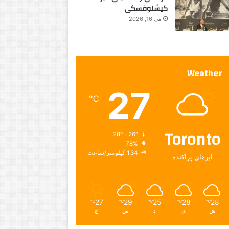
کیشلوفسکی
می 16, 2026
Weather
27
℃
Toronto
28º - 26º
78%
1.34 کیلومتر/ساعت
ابرهای پراکنده
27
29
25
28
28
℃
℃
℃
℃
℃
ش
ی
د
س
چ