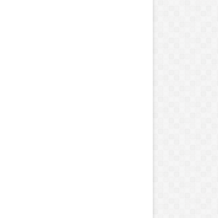
ا
س
ت
ر
ی
ت