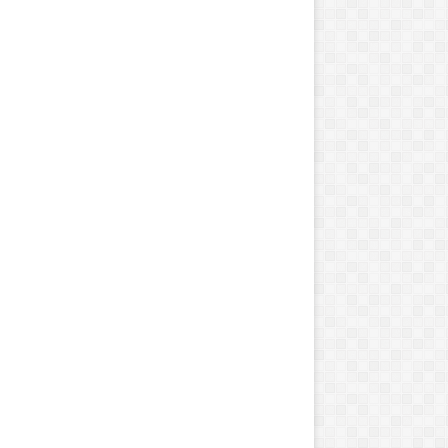
ز
و
ز
ه‌
گ
ر
گ
ب
نوامبر 26, 2016
فوریه 16, 2014
ر
نواره ای در حال رشد
زوزه‌ گرگ بر بالای و
ب
ا
ل
ا
ی
و
ا
ل