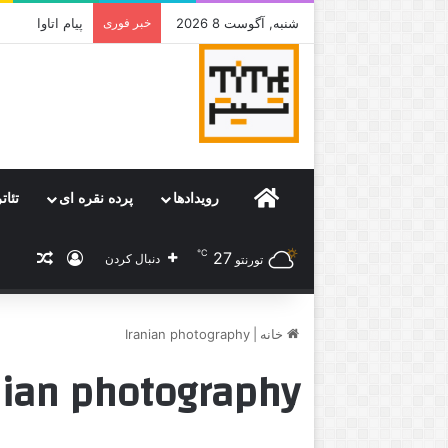
شنبه, آگوست 8 2026
خبر فوری
جامی که قرار 
Home
رویدادها
پرده نقره ای
تئات
℃
27
ورود
نوشته
دنبال کردن
تورنتو
خانه
|
Iranian photography
nian photography