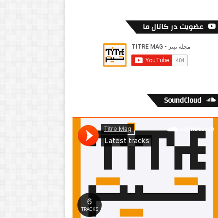
عضویت در کانال ما
SoundCloud