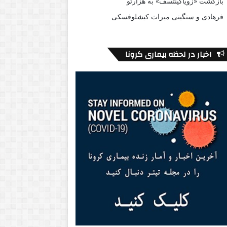
بازگشت «زویاگینتسف» به هزارتو
فرهادی و سنگینی میراث کیشلوفسکی
اخبار در لحظه بیماری کرونا