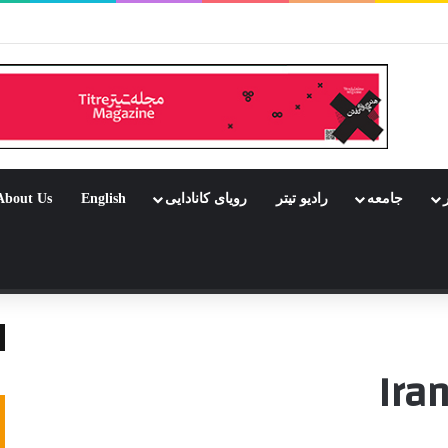
بود جشن باشد
ر
جامعه
رادیو تیتر
رویای کانادایی
English
About Us
 تصادفی
Ira