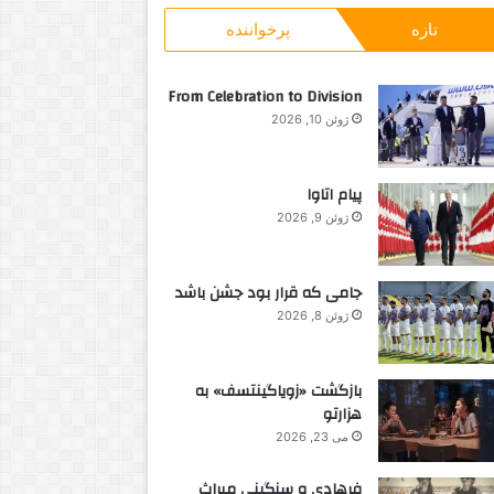
و
تازه
پرخواننده
ب
ر
ا
From Celebration to Division
ی
ژوئن 10, 2026
:
پیام اتاوا
ژوئن 9, 2026
جامی که قرار بود جشن باشد
ژوئن 8, 2026
بازگشت «زویاگینتسف» به
هزارتو
می 23, 2026
فرهادی و سنگینی میراث