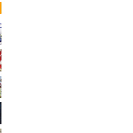
م
ی
“
ب
ا
ن
و
ب
ا
س
گ
م
ل
و
س
ش
”