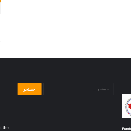
جستجو
برای:
s the