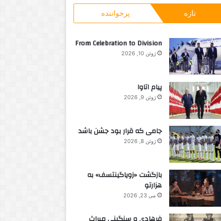
و
ن
تازه
پرخواننده
ب
د
ر
گ
ا
ی
From Celebration to Division
ی
م
ژوئن 10, 2026
:
ا
ح
ض
پیام اتاوا
و
ژوئن 9, 2026
ر
ث
ا
جامی که قرار بود جشن باشد
ب
ت
ژوئن 8, 2026
ی
د
ا
بازگشت «زویاگینتسف» به
ش
هزارتو
ت
می 23, 2026
فرهادی و سنگینی میراث