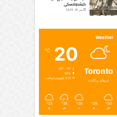
کیشلوفسکی
می 16, 2026
Weather
20
℃
Toronto
30º - 19º
96%
3.13 کیلومتر/ساعت
ابرهای پراکنده
25
26
26
29
30
℃
℃
℃
℃
℃
ش
ی
د
س
چ