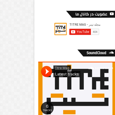
عضویت در کانال ما
SoundCloud