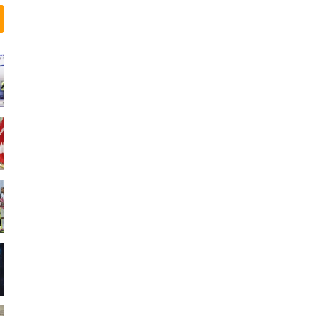
ش
گ
م
ی
ی
ن
د
و
ر
ه
م
ر
ا
س
م
ا
ه
د
ا
ی
ج
و
ا