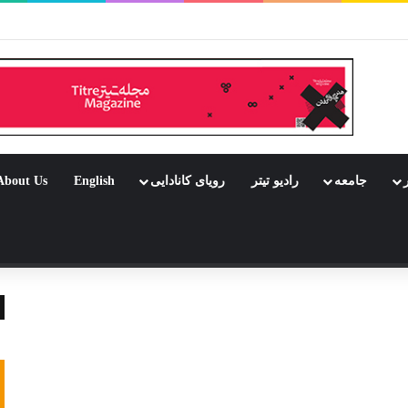
بود جشن باشد
ر
جامعه
رادیو تیتر
رویای کانادایی
English
About Us
 تصادفی