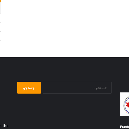
جستجو
برای:
s the