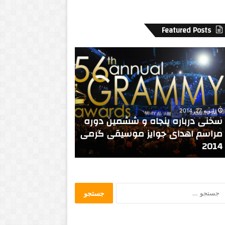
Featured Posts
م
ل
ک
ه
ا
ل
ی
سپتامبر 9, 2022
ز
ملکه الیزابت دوم 
دسامبر 20, 2023
ا
اهمیت خوشبختی در زندگی
ثابتی داشت
ب
ت
د
و
ج
م
س
د
ت
ر
ج
ز