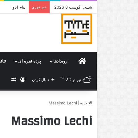
شنبه, آگوست 8 2026
خبر فوری
جامی که قرار 
Home
رویدادها
پرده نقره ای
تئات
℃
20
ورود
نوشته
دنبال کردن
تورنتو
خانه
|
Massimo Lechi
Massimo Lechi