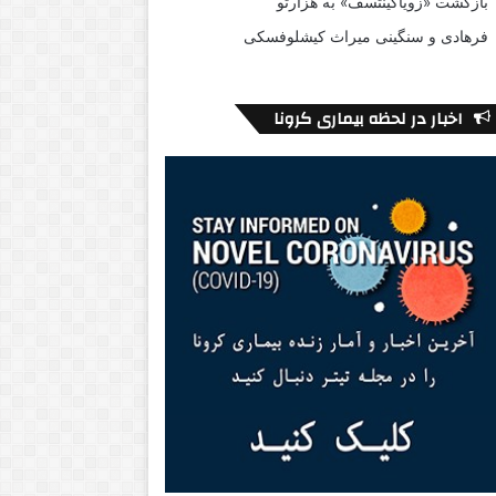
بازگشت «زویاگینتسف» به هزارتو
فرهادی و سنگینی میراث کیشلوفسکی
اخبار در لحظه بیماری کرونا