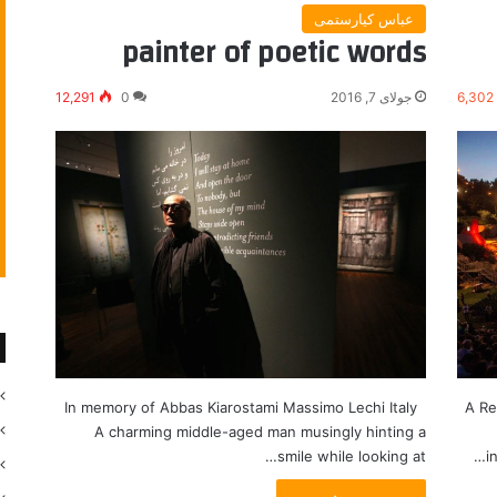
عباس کیارستمی
painter of poetic words
6,302
جولای 7, 2016
0
12,291
A Re
In memory of Abbas Kiarostami Massimo Lechi Italy
A charming middle-aged man musingly hinting a
i
smile while looking at…