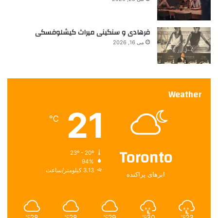
و
ن
ت
فرهادی و سنگینی میراث کیشلوفسکی
و
م
می 16, 2026
ا
ن
ی
Weather
21
℃
Toronto
23º - 20º
94%
3.13 کیلومتر/ساعت
ابرهای پراکنده
28
28
29
30
23
℃
℃
℃
℃
℃