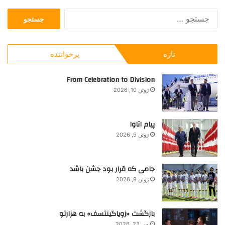
ن
ج
ف
س
و
ت
ت
ج
ب
تازه
پرخواننده
و
ا
ب
ل
ر
From Celebration to Division
و
ا
د
ژوئن 10, 2026
ی
س
:
ت
م
پیام اتاوا
ز
ژوئن 9, 2026
د
۶
۶
جامی که قرار بود جشن باشد
۷
ژوئن 8, 2026
م
ی
ل
بازگشت «زویاگینتسف» به هزارتو
ی
می 23, 2026