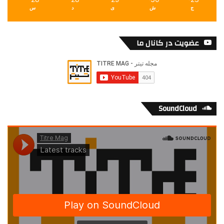
ج
ش
ی
د
س
عضویت در کانال ما
SoundCloud