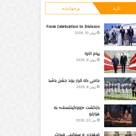
و
و
تازه
پرخواننده
ب
خ
ر
ر
ا
د
From Celebration to Division
ی
ه
ژوئن 10, 2026
:
ف
ر
و
پیام اتاوا
ش
ژوئن 9, 2026
ی
جامی که قرار بود جشن باشد
ژوئن 8, 2026
بازگشت «زویاگینتسف» به
هزارتو
می 23, 2026
فرهادی و سنگینی میراث