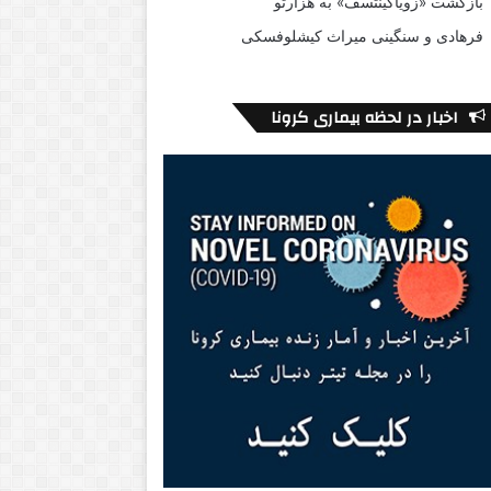
بازگشت «زویاگینتسف» به هزارتو
فرهادی و سنگینی میراث کیشلوفسکی
اخبار در لحظه بیماری کرونا