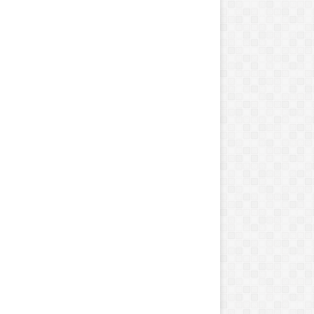
م
ه
ا
ج
ر