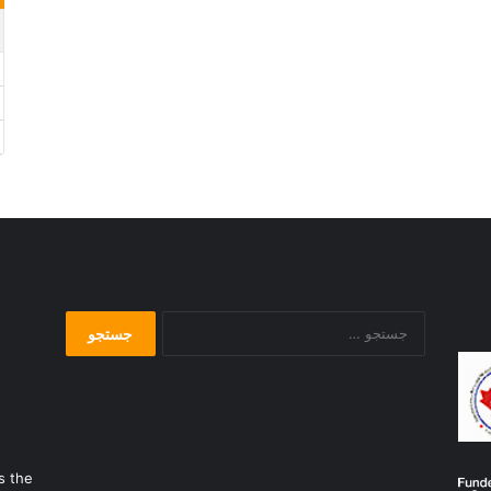
جستجو
برای:
s the