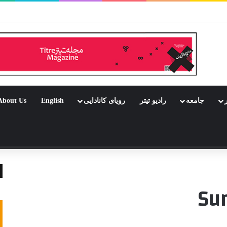
ر بود جشن باشد
ر
جامعه
رادیو تیتر
رویای کانادایی
English
About Us
 تصادفی
Su