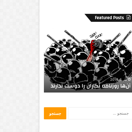
Featured Posts
آ
ب
ن
ا
ه
ز
ا
گ
ب
ش
ر
ا
ا
ی
می 16, 2020
ی
ی
بازگشایی مشاغل
می 26, 2014
ع
م
آنها برای عشق می کشند
فروشی
ش
ش
ق
ا
م
غ
ی
ل
ج
ک
ف
س
ش
ص
ت
ن
ل
ج
د
ی