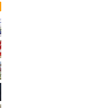
ر
ا
د
و
س
ت
ن
د
ا
ر
ن
د