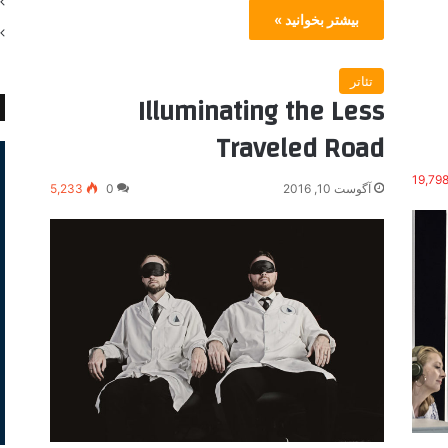
بیشتر بخوانید »
تئاتر
Illuminating the Less
Traveled Road
19,79
آگوست 10, 2016
0
5,233