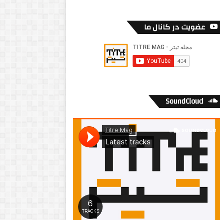
عضویت در کانال ما
SoundCloud