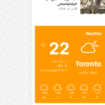
کیشلوفسکی
می 16, 2026
Weather
22
℃
Toronto
23º - 21º
96%
3.13 کیلومتر/ساعت
ابرهای پراکنده
28
28
28
31
27
℃
℃
℃
℃
℃
ج
ش
ی
د
س