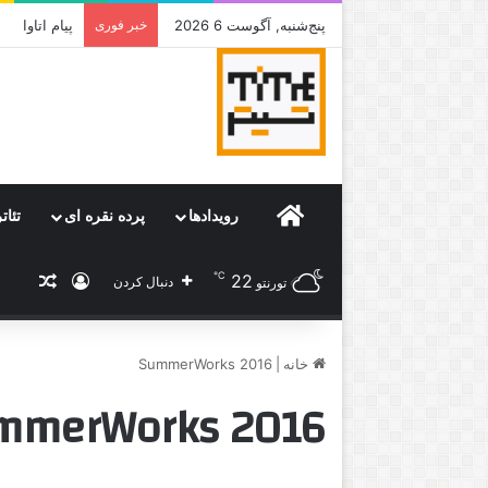
پنج‌شنبه, آگوست 6 2026
خبر فوری
جامی که قرا
Home
رویدادها
پرده نقره ای
تئات
℃
22
ورود
نوشته
دنبال کردن
تورنتو
خانه
|
SummerWorks 2016
mmerWorks 2016