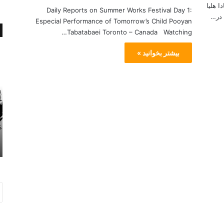
ا هلیا
Daily Reports on Summer Works Festival Day 1:
 در…
Especial Performance of Tomorrow’s Child Pooyan
Tabatabaei Toronto – Canada Watching…
آ
بیشتر بخوانید »
ن‌
ه
ا
ر
و
ز
ن
می 6, 2014
ا
آن‌ها روزنامه نگاران را دوست ندارند
م
ه
ن
گ
ا
ر
ا
ن