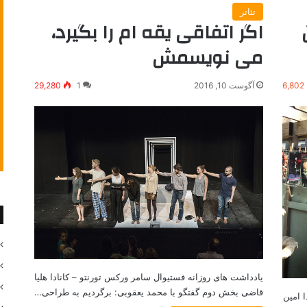
تئاتر
اگر اتفاقی یقه ام را بگیرد،
می نویسمش
6,802
آگوست 10, 2016
1
29,280
یادداشت های روزانه فستیوال سامر ورکس تورنتو – کانادا هلیا
قاضی بخش دوم گفتگو با محمد یعقوبی: برگردیم به طراحی…
ورنتو – کانادا امین