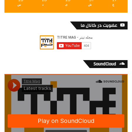
ج
ش
ی
د
س
عضویت در کانال ما
SoundCloud