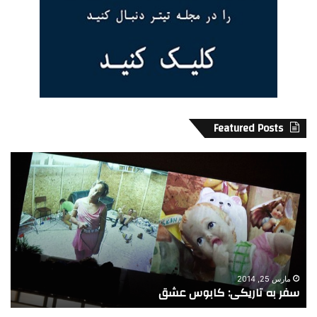
Featured Posts
س
ح
ف
م
ر
ا
ب
ی
ه
ت
ت
ج
ا
م
ر
ع
ی
ی
مارس 25, 2014
سفر به تاریکی: کابوس عشق
ح
ک
ا
ی
ز