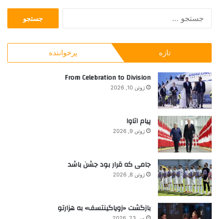
:
ت
ج
ک
ی
س
ا
م
ت
ب
م
ج
و
ل
تازه
پرخواننده
و
س
ی
ب
ع
م
ر
From Celebration to Division
ش
م
ا
ق
ن
ژوئن 10, 2026
ی
و
:
ع
!
پیام اتاوا
!
ژوئن 9, 2026
!
جامی که قرار بود جشن باشد
ژوئن 8, 2026
بازگشت «زویاگینتسف» به هزارتو
می 23, 2026