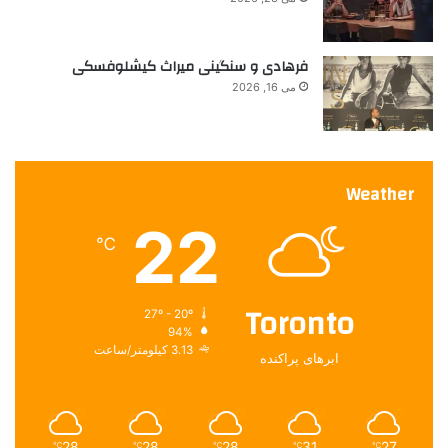
فرهادی و سنگینی میراث کیشلوفسکی
می 16, 2026
Weather
22
℃
Toronto
27º - 20º
94%
3.13 کیلومتر/ساعت
ابرهای پراکنده
28
28
28
31
27
℃
℃
℃
℃
℃