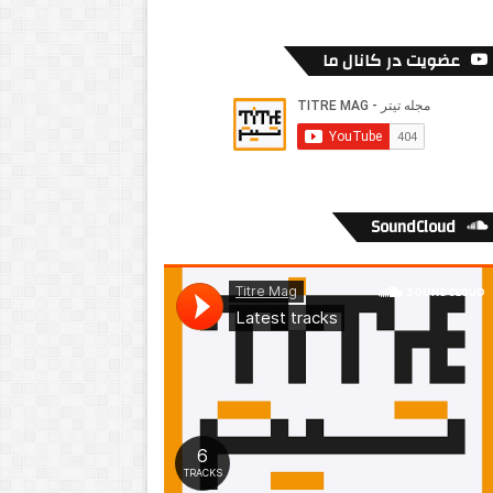
عضویت در کانال ما
SoundCloud