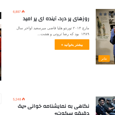
6,897
روزهای پر درد، آینده ای پر امید
باد
ب
مارچ ۲۰۱۴ تورنتو هلیا قاضی میرسعید اواخر سال
صبا
پ
۱۳۸۹ بود که رضا ثروتی و هشت…
در
ه
جنوب
ا
بیشتر بخوانید »
آسیا
د
ان
تئاتر
فوریه 21, 2017
باد صبا در جنوب آسیا
5,248
نگاهی به نمایشنامه خوانی «یک
دقیقه سکوت»