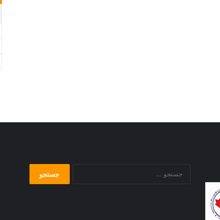
جستجو
برای: