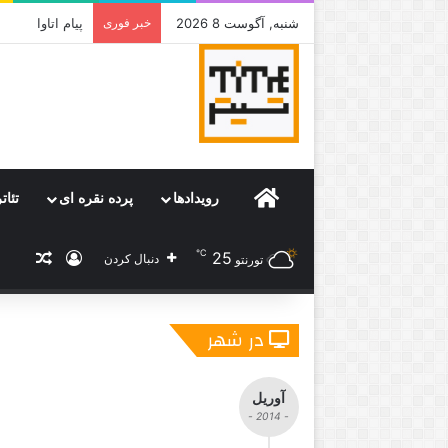
شنبه, آگوست 8 2026
خبر فوری
جامی که قرار 
Home
رویدادها
پرده نقره ای
تئات
℃
25
ورود
نوشته
دنبال کردن
تورنتو
در شهر
آوریل
- 2014 -