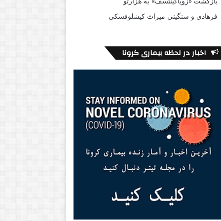
بازگشت «زویاگینتسف» به هزارتو
فرهادی و سنگینی میراث کیشلوفسکی
اخبار در لحظه بیماری کرونا