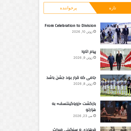
تازه
پرخواننده
From Celebration to Division
ژوئن 10, 2026
پیام اتاوا
ژوئن 9, 2026
جامی که قرار بود جشن باشد
ژوئن 8, 2026
بازگشت «زویاگینتسف» به
هزارتو
می 23, 2026
فرهادی و سنگینی میراث