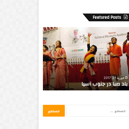
Featured Posts
ازگشایی
دسترسی
ارک
به
ای
وکیل
ستانی
مقرون
ر
به
تاریو
صرفه
در
فوریه 23, 2020
انتاریو
دسترسی به وکیل 
می 10, 2020
بازگشایی پارک های استانی در انتاریو
در انتاریو
جستجو
برای: