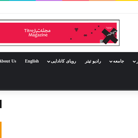
بود جشن باشد
ر
جامعه
رادیو تیتر
رویای کانادایی
English
About Us
 تصادفی