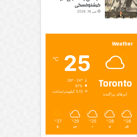
کیشلوفسکی
می 16, 2026
Weather
25
℃
Toronto
28º - 24º
87%
3.13 کیلومتر/ساعت
ابرهای پراکنده
27
29
25
28
28
℃
℃
℃
℃
℃
ش
ی
د
س
چ