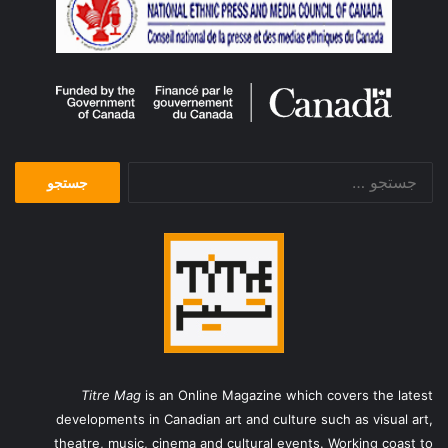
می شود، یک فیلم انتخاب می شود، اما در جشنواره فیلم دیاسپورا،
از هر 10 فیلم، یک فیلم انتخاب و نمایش داده می شود.
امسال چطور؟
دقیق نمی دانم، ولی فکر می کنم بالای 300 فیلم داشتیم.
جستجو
در این سالها کدام کشورها بیشتر از فستیوال
Diaspora
استقبال
برای:
کردند؟
کشورهایی که ما معمولا بیشترین فیلم را دریافت می کنیم، فرانسه و
آلمان هستند. در فرانسه بیشتر فیلم هایی که مربوط به مردم
آفریقای شمالی مثل الجزایر، تونس و یا مراکش می شود و از آلمان
هم بیشتر فیلم هایی که مربوط به مهاجران ترک می شود، بیشترین
تعداد فیلم ها را شامل می شوند. امسال تعدادی کشور جدید هم
داشتیم که برای اولین بار فیلم برای ما فرستاده بودند، مانند تایوان و
Titre Mag
is an Online Magazine which covers the latest
برمه. البته پیش از فیلم هایی در مورد برمه ساخته شده بودند را
developments in Canadian art and culture such as visual art,
نمایش داده بودیم، اما امسال برای اولین بار فیلمی که ساخت خود
theatre, music, cinema and cultural events. Working coast to