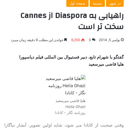
در شهر
سینما
صفحه اول
راهیابی به Diaspora از Cannes
سخت تر است
نوامبر 5, 2014
0
9,250
خواندن این مطلب 9 دقیقه زمان میبرد
گفتگو با شهرام تابع، دبیر فستیوال بین المللی فیلم دیاسپورا
هلیا قاضی میرسعید
هلیا قاضی میرسعید
Helia Ghazi
روزنامه نگار – کانادا
وقتی صحبت از کانادا می شود، شاید اولین تصویر، آبشار نیاگارا