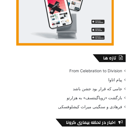
مختلف، به شکل داوطلبانه آمده اند و همه به کمک هم کار می کنیم و
این جشنواره را پیش می بریم. برای مثال Co-Director فستیوال
Paul de Silva است که خودش یکی از باتجربه ترین تهیه کنندگان
سینما و تلویزیون در کاناداست که در دانشگاه U of T و Ryerson
هم تدریس می کند. همچنین «اتم آگویان» یکی دیگر از افرادی است
که از نزدیک با ما همکاری دارد و همسرش Arsinee Khanjian هم در
Board of Directors حضور دارد. وکیلی هم با فستیوال Diaspora
کار می کند که در واقع وکیل Entertainment است و بدون همکاری
تازه ها
این افراد، فستیوال به اینجا نمی رسید.
From Celebration to Division
پس با این تفاسیر به افقی که روز اول داشتید، رسیدید؟
پیام اتاوا
جامی که قرار بود جشن باشد
این قضیه مثل سراب می ماند. هرچه جلوتر می رویم، افق و هدفمان
هم بزرگتر و دورتر می شود. البته از آنچه روز اول در نظر داشتیم،
بازگشت «زویاگینتسف» به هزارتو
گذشته ایم، اما هر سال هدفمان بزرگتر و مهمتر می شود. تا جایی که
فرهادی و سنگینی میراث کیشلوفسکی
الان یک مشکلی که داریم این است که جشنواره ما به عنوان اداره
کنندگانش، دارد بزرگتر می شود. دقیقا مانند نوجوان 14 ساله ای می
اخبار در لحظه بیماری کرونا
ماند که هر روز قد می کشد و درشت تر می شود و دیگر لباس های