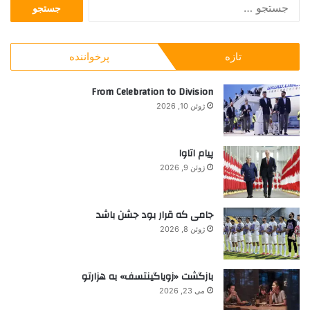
ج
ی
ح
س
م
ا
ت
ن
م
ج
و
ی
تازه
پرخواننده
و
ر
ا
ب
و
ن
ر
From Celebration to Division
ز
م
ا
ه
ا
ژوئن 10, 2026
ی
م
ق
:
ر
ر
ا
ا
پیام اتاوا
ه
ر
ژوئن 9, 2026
م
د
ا
ا
ن
ر
جامی که قرار بود جشن باشد
ا
ی
ژوئن 8, 2026
س
د
ت
؟
بازگشت «زویاگینتسف» به هزارتو
می 23, 2026