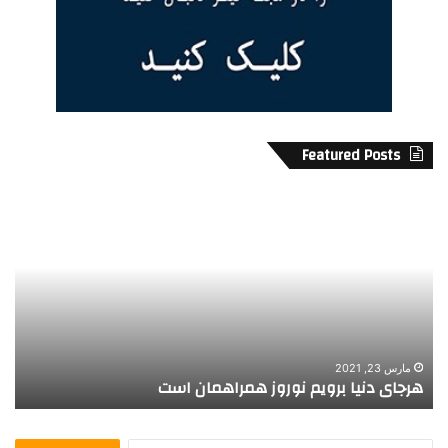
Featured Posts
ه
د
ر
ر
ج
ک
ا
د
ی
ا
د
م
ن
گ
ی
ر
ا
و
مارس 23, 2021
هرجای دنیا برویم نوروز همراهمان است
د
ب
ه
ر
ا
و
ز