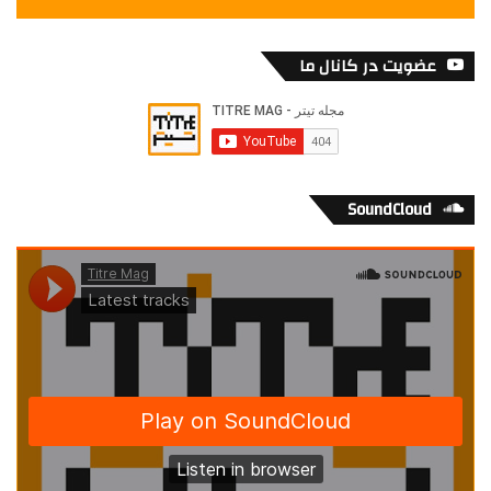
عضویت در کانال ما
SoundCloud