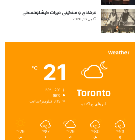
فرهادی و سنگینی میراث کیشلوفسکی
می 16, 2026
Weather
21
℃
Toronto
23º - 20º
95%
3.13 کیلومتر/ساعت
ابرهای پراکنده
29
27
29
30
23
℃
℃
℃
℃
℃
ج
ش
ی
د
س