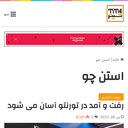
منو
خانه
|
استن چو
استن چو
دولت انتاریو
رفت و آمد در تورنتو آسان می شود
می 28, 2023
0
8,361