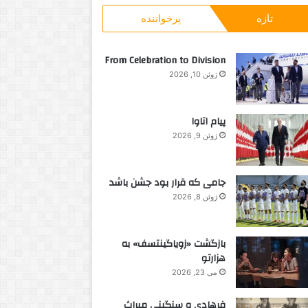
و
تازه
پرخواننده
ب
ر
ا
From Celebration to Division
ی
ژوئن 10, 2026
:
پیام اتاوا
ژوئن 9, 2026
جامی که قرار بود جشن باشد
ژوئن 8, 2026
بازگشت «زویاگینتسف» به
هزارتو
می 23, 2026
فرهادی و سنگینی میراث