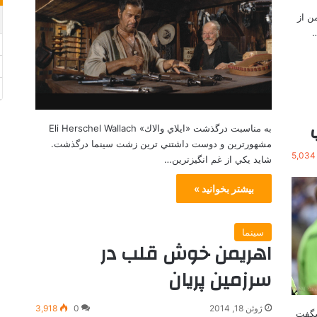
يلم «لبه فردا» Edge of Tomorrow “من از
…
به مناسبت درگذشت «ايلاي والاك» Eli Herschel Wallach
مشهورترين و دوست داشتني ترين زشت سينما درگذشت.
5,034
شايد يكي از غم انگيزترين…
بیشتر بخوانید »
سینما
اهريمن خوش قلب در
سرزمين پريان
ژوئن 18, 2014
0
3,918
شگفت