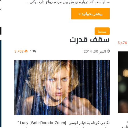
سالهاست که درباره ی من بین مردم رواج دارد. یکی…
بیشتر بخوانید »
سینما
سقف قدرت
5,476
اکتبر 30, 2014
1
3,762
نگاهی کوتاه به فیلم لوسی Lucy [Web-Dorado_Zoom] ”
قلب