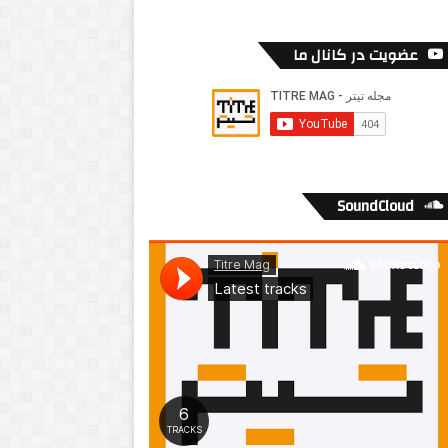
عضویت در کانال ما
SoundCloud