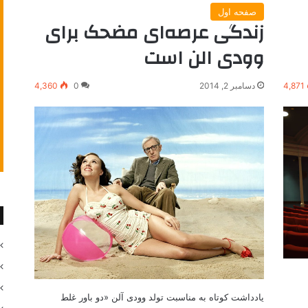
صفحه اول
زندگی عرصه‌ای مضحک برای
وودی الن است
4,871
دسامبر 2, 2014
0
4,360
یادداشت کوتاه به مناسبت تولد وودی آلن «دو باور غلط