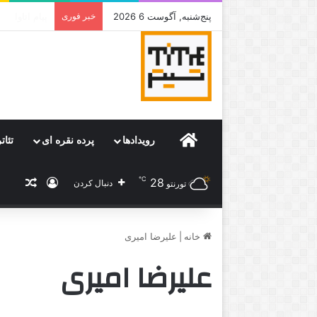
پنج‌شنبه, آگوست 6 2026
خبر فوری
جامی که قرا
Home
رویدادها
پرده نقره ای
تئات
℃
28
ورود
نوشته
دنبال کردن
تورنتو
خانه
|
علیرضا امیری
علیرضا امیری