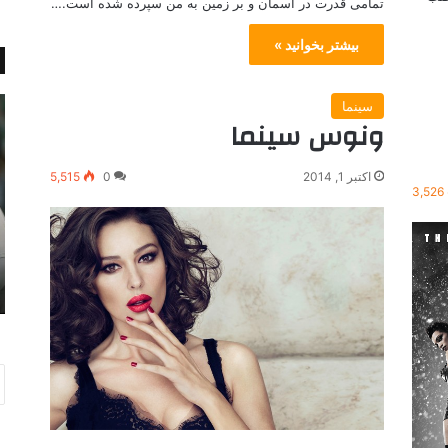
تمامی قدرت در آسمان و بر زمین به من سپرده شده است.…
بیشتر بخوانید »
ا
م
سینما
ونوس سینما
ش
ل
ک
ا
ه
ق
اکتبر 1, 2014
0
5,515
ا
ا
3,526
ی
ت
پ
ب
س
ا
ژوئن 25, 2014
ر
ن
نی بود!
اشک های پسرک ده ساله
ک
و
د
ی
ه
س
س
ا
ا
ل
ل
خ
ه
و
ر