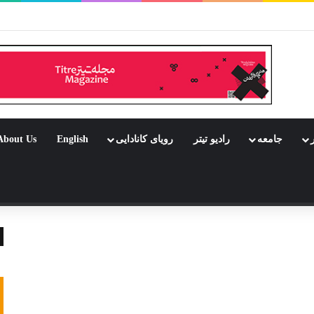
ر بود جشن باشد
ر
جامعه
رادیو تیتر
رویای کانادایی
English
About Us
 تصادفی