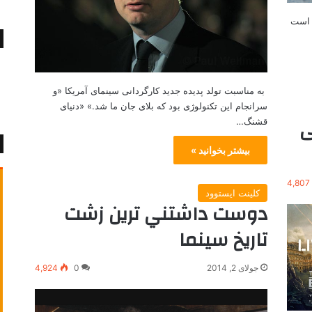
ی است
به مناسبت تولد پدیده جدید کارگردانی سینمای آمریکا «و
سرانجام این تکنولوژی بود که بلای جان ما شد.» «دنیای
ی
قشنگ…
بیشتر بخوانید »
4,807
کلینت ایستوود
دوست داشتني ترين زشت
تاريخ سينما
جولای 2, 2014
0
4,924