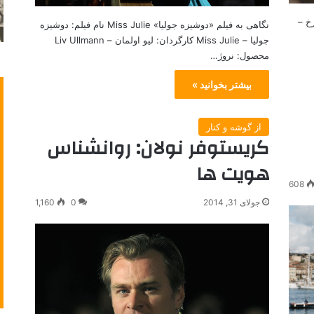
م: رز سرخ –
نگاهی به فیلم «دوشیزه جولیا» Miss Julie نام فیلم: دوشیزه
جولیا – Miss Julie کارگردان: لیو اولمان – Liv Ullmann
محصول: نروژ…
بیشتر بخوانید »
از گوشه و کنار
کریستوفر نولان: روانشناس
هویت ها
608
جولای 31, 2014
0
1,160