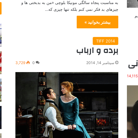
به مناسبت پنجاه سالگی مونیکا بلوچی «من به بدبختی ها و
د
چیزهای بد فکر نمی کنم بلکه تنها چیزی که…
ه
کشم
بیشتر بخوانید »
TIFF 2014
برده و ارباب
نی
سپتامبر 14, 2014
0
3,729
14,115