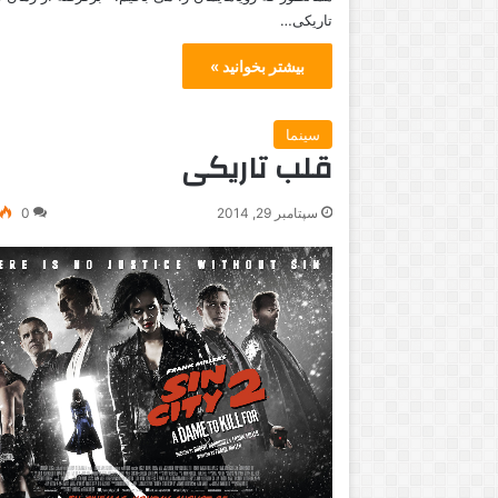
تاریکی…
بیشتر بخوانید »
ا
سینما
گ
قلب تاریکی
ر
ر
ا
سپتامبر 29, 2014
0
ب
ی
مارس 4, 2023
ن
ها آنها که در جنگ بوده‌اند
سپتامبر 2, 2014
و
‌دانند
اگر رابین ویلیامز ایرا
ی
ل
ی
ا
م
ز
ا
ی