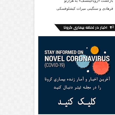
بازگشت «زویاگینتسف» به هزارتو
فرهادی و سنگینی میراث کیشلوفسکی
اخبار در لحظه بیماری کرونا