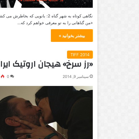
ر
ا
نگاهی کوتاه به شهر گناه 2: بانویی که بخاطرش می 
ن
«من گناهانی را به تو معرفی خواهم کرد که…
ی
ب
بیشتر بخوانید »
و
د
!
TIFF 2014
«رز سرخ» هیجان اروتیک ایرا
سپتامبر 9, 2014
0