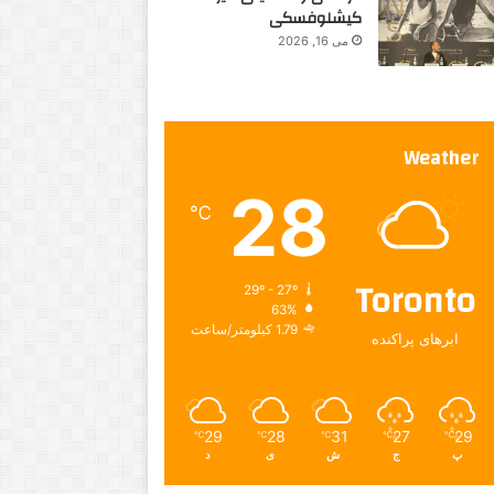
کیشلوفسکی
می 16, 2026
Weather
28
℃
Toronto
29º - 27º
63%
1.79 کیلومتر/ساعت
ابرهای پراکنده
29
28
31
27
29
℃
℃
℃
℃
℃
پ
ج
ش
ی
د