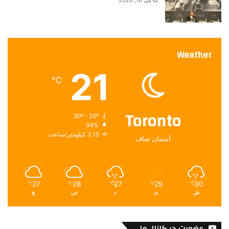
می 16, 2026
Weather
21
℃
Toronto
30º - 20º
94%
3.13 کیلومتر/ساعت
آسمان صاف
27
28
27
29
30
℃
℃
℃
℃
℃
ش
ی
د
س
چ
عضویت در کانال ما