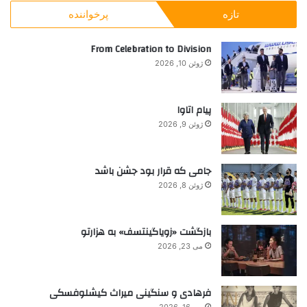
ج
ز
ع
تازه
پرخواننده
و
ش
ت
ب
و
ر
ر
From Celebration to Division
ن
ض
ا
د
ژوئن 10, 2026
ی
:
پیام اتاوا
ژوئن 9, 2026
جامی که قرار بود جشن باشد
ژوئن 8, 2026
بازگشت «زویاگینتسف» به هزارتو
می 23, 2026
فرهادی و سنگینی میراث کیشلوفسکی