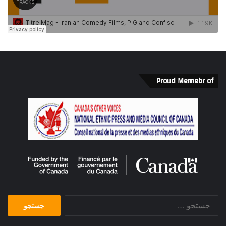
Proud Memebr of
جستجو
برای: