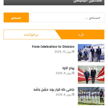
سلاطین انیمیشن
ا
م
ن
ی
ه
ش
پ
ج
ن
س
س
چ
ت
ی
ج
؟
تازه
پرخواننده
و
ب
ر
From Celebration to Division
ا
ژوئن 10, 2026
ی
:
پیام اتاوا
ژوئن 9, 2026
جامی که قرار بود جشن باشد
ژوئن 8, 2026