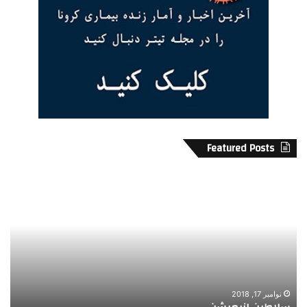
Featured Posts
س
ا
ل
گ
ا
ر
ط
م
ی
و
ن
س
ا
ی
ن
ق
ی
ی
نوامبر 17, 2018