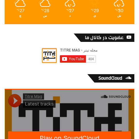
27
28
27
29
30
℃
℃
℃
℃
℃
ش
ی
د
س
چ
عضویت در کانال ما
SoundCloud