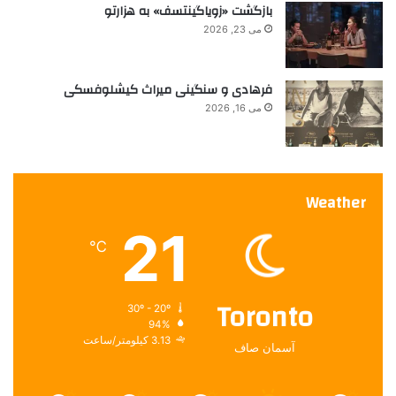
بازگشت «زویاگینتسف» به هزارتو
می 23, 2026
فرهادی و سنگینی میراث کیشلوفسکی
می 16, 2026
Weather
21
℃
Toronto
30º - 20º
94%
3.13 کیلومتر/ساعت
آسمان صاف