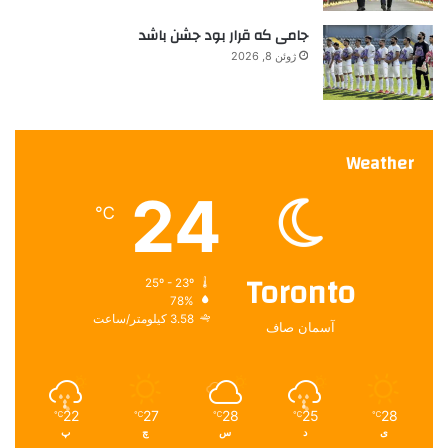
جامی که قرار بود جشن باشد
ژوئن 8, 2026
Weather
24
℃
Toronto
25º - 23º
78%
3.58 کیلومتر/ساعت
آسمان صاف
22
27
28
25
28
℃
℃
℃
℃
℃
ی
د
س
چ
پ