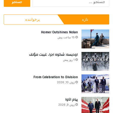
س
ی
r
ت
ا
ج
ب
تازه
پرخواننده
و
د
ب
؟
ر
Homer Outshines Nolan
ا
15 ساعت پیش
ی
:
اودیسه: شکوه اجرا، غیبت مؤلف
1 روز پیش
From Celebration to Division
ژوئن 10, 2026
پیام اتاوا
ژوئن 9, 2026