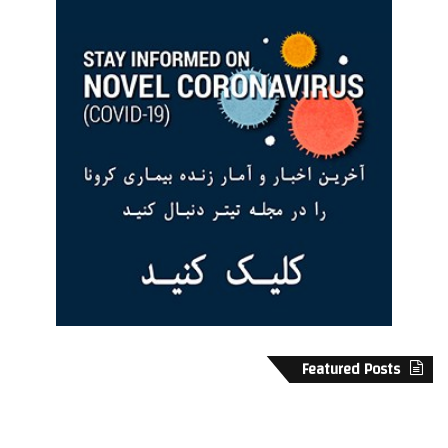
Featured Posts
ر
ت
ق
م