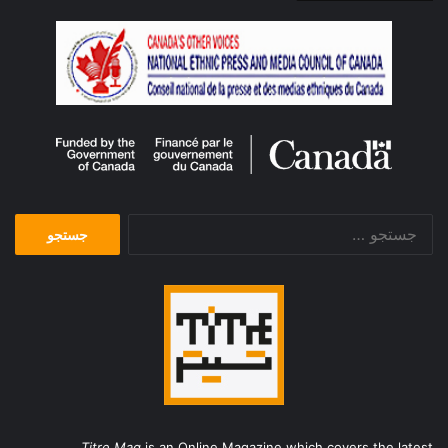
جستجو
برای:
Titre Mag
is an Online Magazine which covers the latest