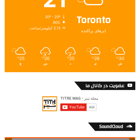
Toronto
30º - 20º
96%
3.13 کیلومتر/ساعت
ابرهای پراکنده
25
26
25
28
30
℃
℃
℃
℃
℃
ش
ی
د
س
چ
عضویت در کانال ما
SoundCloud