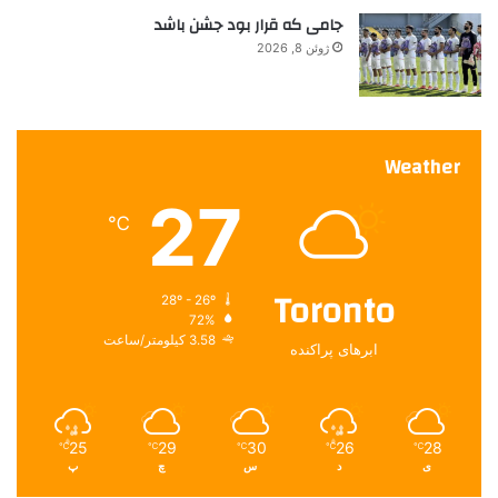
جامی که قرار بود جشن باشد
ژوئن 8, 2026
Weather
27
℃
Toronto
28º - 26º
72%
3.58 کیلومتر/ساعت
ابرهای پراکنده
25
29
30
26
28
℃
℃
℃
℃
℃
ی
د
س
چ
پ