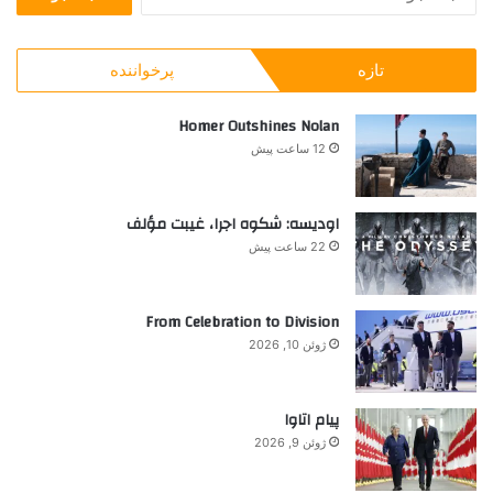
س
ر
ه
ت
ج
ر
ج
ه
ا
تازه
پرخواننده
و
ا
ن
ب
ن
ر
Homer Outshines Nolan
ب
ا
ا
12 ساعت پیش
ی
م
:
و
ج
اودیسه: شکوه اجرا، غیبت مؤلف
د
22 ساعت پیش
و
م
ک
From Celebration to Division
ر
ژوئن 10, 2026
و
ن
ا
پیام اتاوا
ژوئن 9, 2026