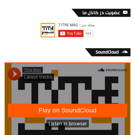
عضویت در کانال ما
SoundCloud