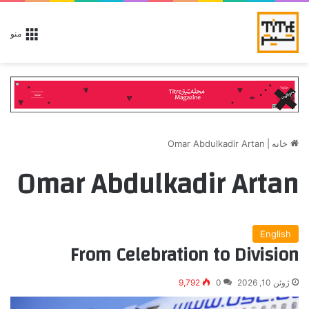
منو
خانه
|
Omar Abdulkadir Artan
Omar Abdulkadir Artan
English
From Celebration to Division
ژوئن 10, 2026
0
9,792