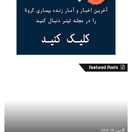
Featured Posts
پ
ب
س
ا
ر
و
و
ر
آ
د
ن
ا
ت
ر
ی
م
ب
گ
م
ژوئن 19, 2014