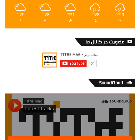
29
28
31
28
29
℃
℃
℃
℃
℃
پ
ج
ش
ی
د
عضویت در کانال ما
SoundCloud