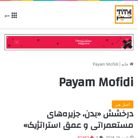
منو
خانه
|
Payam Mofidi
Payam Mofidi
اخبار هنر
درخشش «بدن، جزیره‌های
مستعمراتی و عمق استراتژیک»
ژانویه 15, 2018
0
67,652