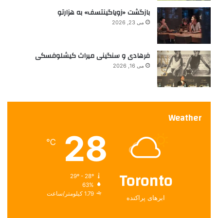
ن
بازگشت «زویاگینتسف» به هزارتو
ت
می 23, 2026
خ
ا
ب
فرهادی و سنگینی میراث کیشلوفسکی
ا
ت
می 16, 2026
پ
ی
ر
و
Weather
ز
م
28
ی‌
℃
ش
و
ن
Toronto
29º - 28º
د
63%
1.79 کیلومتر/ساعت
ابرهای پراکنده