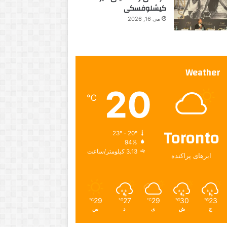
کیشلوفسکی
می 16, 2026
Weather
20
℃
Toronto
23º - 20º
94%
3.13 کیلومتر/ساعت
ابرهای پراکنده
29
27
29
30
23
℃
℃
℃
℃
℃
ج
ش
ی
د
س