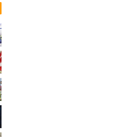
ق
ت
و
ر
ن
ت
و
د
ر
8
8
س
ا
ل
گ
ی
د
ر
گ
ذ
ش