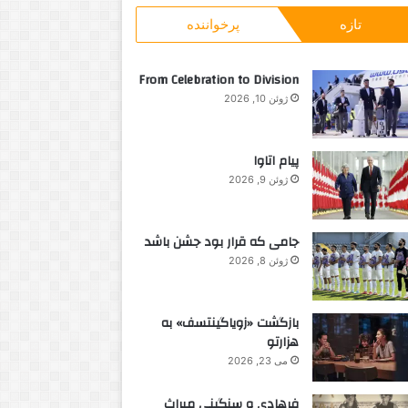
و
تازه
پرخواننده
ب
ر
ا
From Celebration to Division
ی
ژوئن 10, 2026
:
پیام اتاوا
ژوئن 9, 2026
جامی که قرار بود جشن باشد
ژوئن 8, 2026
بازگشت «زویاگینتسف» به
هزارتو
می 23, 2026
فرهادی و سنگینی میراث