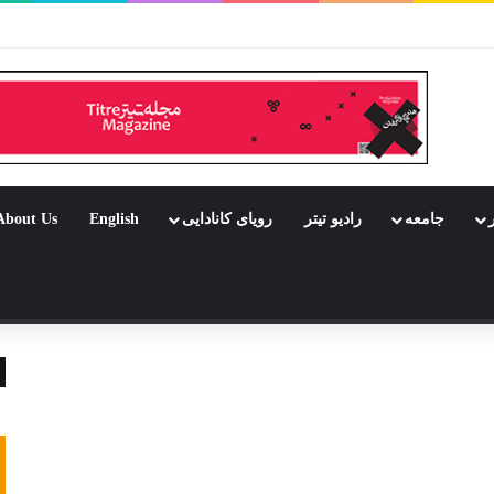
بود جشن باشد
ر
جامعه
رادیو تیتر
رویای کانادایی
English
About Us
 تصادفی