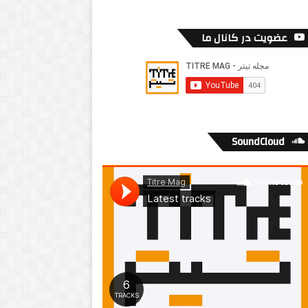
عضویت در کانال ما
SoundCloud