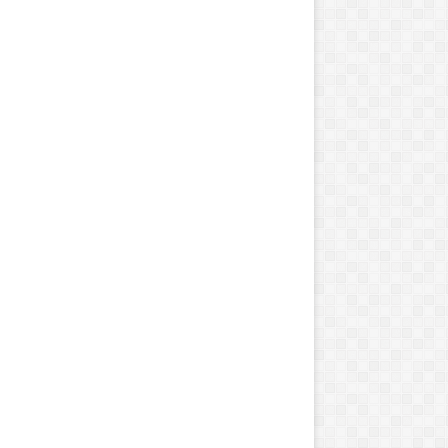
ت
و
ر
ک
ن
س
ر
ژانویه 13, 2017
آگوست 11, 2016
ت
ان و رسانه‌های قومی: چالش‌ها و
تور کنسرت های «کین
ه
ایش‌ها
تورنتو رسید
ا
ی
«
ک
ی
ن
گ
ر