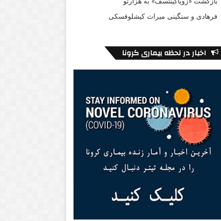
بازگشت «زویاگینتسف» به هزارتو
فرهادی و سنگینی میراث کیشلوفسکی
اخبار در لحظه بیماری کرونا