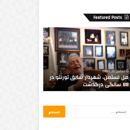
Featured Posts
ق
ل
ب
ت
ا
ر
ی
ک
اکتبر 30, 2014
سپتامبر 29, 2014
ی
سقف قدرت
قلب تاریکی
ج
س
ت
ج