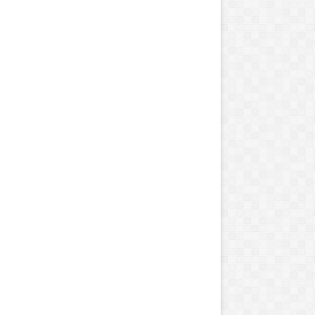
ا
م
»
ب
ه
ت
و
ر
ن
ت
و
ر
س
ی
د