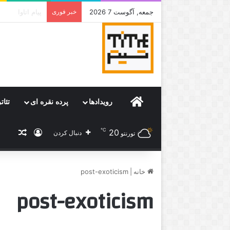
جمعه, آگوست 7 2026
خبر فوری
جامی که قرار 
Home
رویدادها
پرده نقره ای
تئات
℃
20
ورود
نوشته
دنبال کردن
تورنتو
خانه
|
post-exoticism
post-exoticism