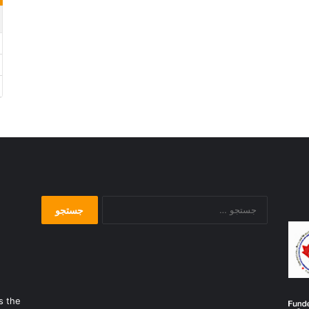
جستجو
برای:
s the