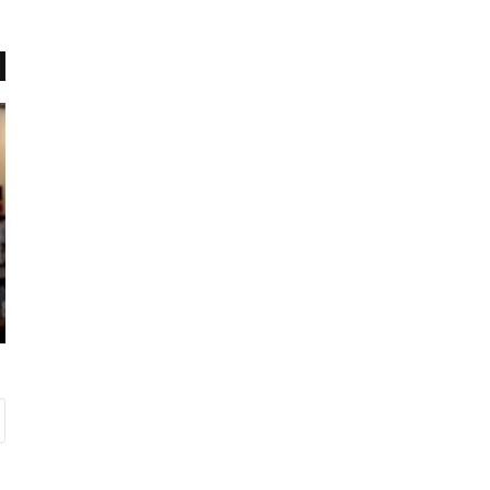
م
س
ل
ق
ل
ف
س
ق
ت
د
م
ر
ن
ت
دسامبر 12, 2021
،
گ رام» به
مل لستمن، شهردار سابق تورنتو در
ش
88 سالگی درگذشت
ه
ر
د
ا
ر
س
ا
ب