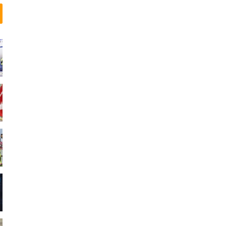
ل
ی
د
و
ا
ک
س
ن