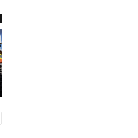
پ
ی
ش
ر
ف
ت
د
ر
تو را به پایان
آوریل 3, 2023
ا
پیشرفت در این مرکز تولید واکسن
ی
ن
م
ر
ک
ز
ت
و