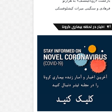
بازگشت «زویاگینتسف» به هزارتو
فرهادی و سنگینی میراث کیشلوفسکی
اخبار در لحظه بیماری کرونا