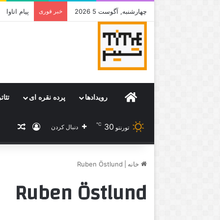
چهارشنبه, آگوست 5 2026
خبر فوری
جامی که قر
Home
رویدادها
پرده نقره ای
تئات
℃
30
ورود
نوشته
دنبال کردن
تورنتو
خانه
|
Ruben Östlund
Ruben Östlund