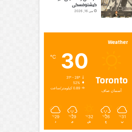
کیشلوفسکی
می 16, 2026
Weather
30
℃
Toronto
31º - 28º
52%
0.89 کیلومتر/ساعت
آسمان صاف
29
29
32
26
31
℃
℃
℃
℃
℃
پ
ج
ش
ی
د