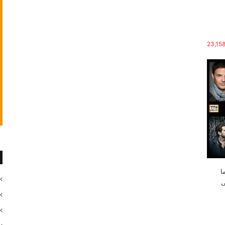
23,15
ی سینما
ی