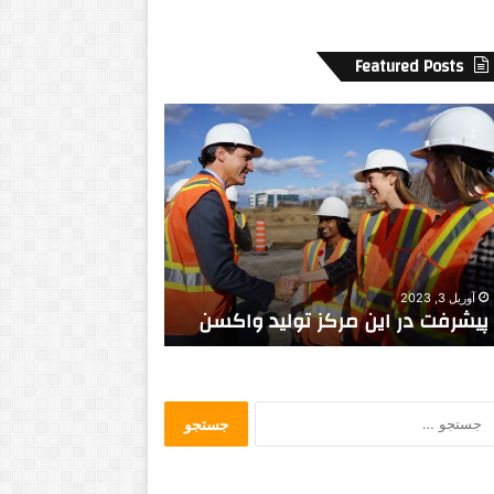
Featured Posts
ا
ب
ن
ر
ت
د
ا
ه
ر
و
ی
ا
و
ر
و
ب
اکتبر 5, 2021
سپتامبر 14, 2014
ف
ا
انتاریو و فناوری هویت مجازی
برده و ارباب
ن
ب
ا
و
ر
ج
ی
س
ه
ت
و
ج
ی