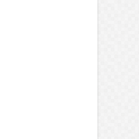
و
ر
ا
ب
ه
پ
ا
ی
ا
ن
ر
س
ا
ن
د