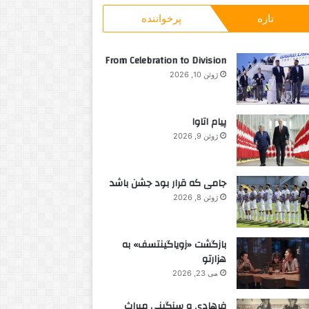
و
ت
تازه
پرخواننده
ب
م
ر
ج
ا
ا
From Celebration to Division
ی
ز
ژوئن 10, 2026
:
ی
پیام اتاوا
ژوئن 9, 2026
جامی که قرار بود جشن باشد
ژوئن 8, 2026
بازگشت «زویاگینتسف» به
هزارتو
می 23, 2026
فرهادی و سنگینی میراث