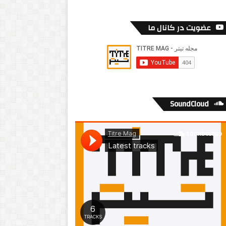
عضویت در کانال ما
SoundCloud