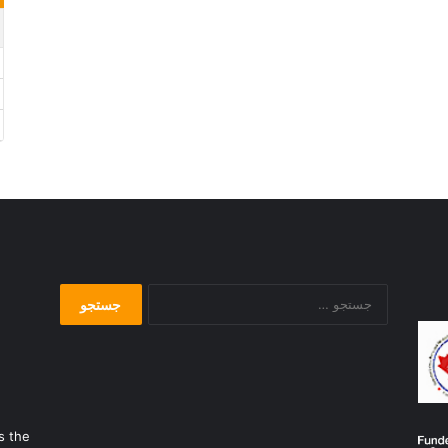
جستجو
برای:
s the