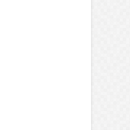
ت
ر
و
د
و
ن
ش
ژوئن 16, 2021
س
ترودو نشست پربار نا
سپتامبر 15, 2024
ت
یادگار جنوب یک عاشقانه جنون آمیز
رساند
پ
ر
ب
ا
ر
ن
ا
ت