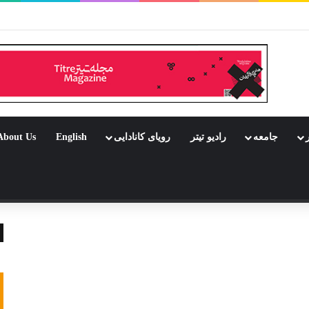
ار بود جشن باشد
ر
جامعه
رادیو تیتر
رویای کانادایی
English
About Us
 تصادفی