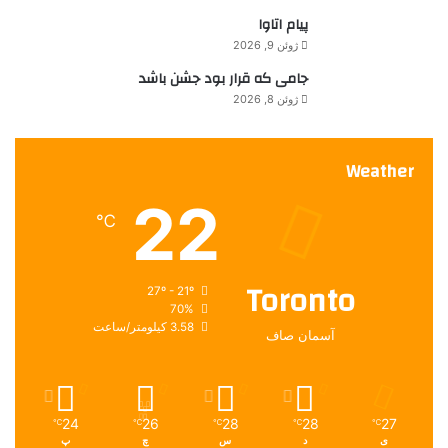
پیام اتاوا
ژوئن 9, 2026
جامی که قرار بود جشن باشد
ژوئن 8, 2026
Weather
22
℃
Toronto
27º - 21º
70%
3.58 کیلومتر/ساعت
آسمان صاف
24
26
28
28
27
℃
℃
℃
℃
℃
ی
د
س
چ
پ