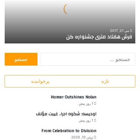
ف
ت
ا
د
م
می 21, 2017
فرش هفتاد متری جشنواره کن
ت
ر
ی
ج
ج
س
ش
ت
ن
ج
و
تازه
پرخواننده
و
ا
ب
ر
ر
Homer Outshines Nolan
ه
ا
ک
1 روز پیش
ی
ن
اودیسه: شکوه اجرا، غیبت مؤلف
:
1 روز پیش
From Celebration to Division
ژوئن 10, 2026