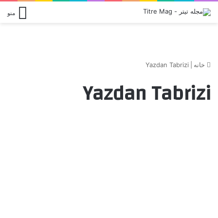
منو
خانه
|
Yazdan Tabrizi
Yazdan Tabrizi
Titre24
در کدام گروه از حامیان ما قرار
دارید؟
دسامبر 27, 2014
0
5,225