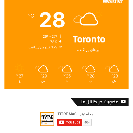
Weather
28
℃
Toronto
29º - 27º
78%
1.79 کیلومتر/ساعت
ابرهای پراکنده
27
29
25
28
28
℃
℃
℃
℃
℃
ش
ی
د
س
چ
عضویت در کانال ما