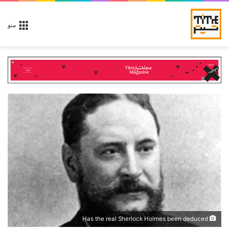
منو
Has the real Sherlock Holmes been deduced