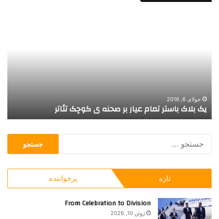
و
پ
ق
ا
ت
ی
ی
ا
ش
ن
ه
ا
ر
ف
ش
س
ل
ا
سپتامبر 15, 2022
وقتی شهر شلوغ می شود
پ
و
ن
غ
ه
م
ت
ج
ی
ک
س
ش
ر
ت
و
ا
ج
د
ر
تازه
پرخواننده
و
ن
ب
ش
ر
From Celebration to Division
د
ا
ن
ژوئن 10, 2026