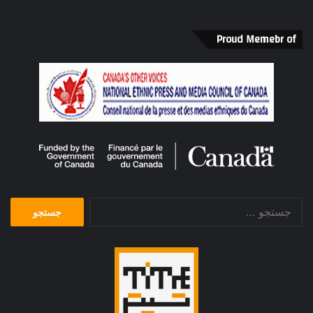
Proud Memebr of
جستجو
برای: