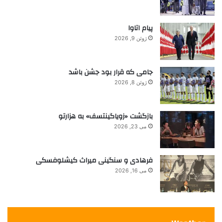
ی
ی
:
د
ن
پیام اتاوا
ی
ژوئن 9, 2026
ا
ی
ب
جامی که قرار بود جشن باشد
و
ژوئن 8, 2026
ک
س
بازگشت «زویاگینتسف» به هزارتو
می 23, 2026
فرهادی و سنگینی میراث کیشلوفسکی
می 16, 2026