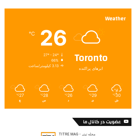
Weather
26
℃
Toronto
27º - 24º
66%
3.13 کیلومتر/ساعت
ابرهای پراکنده
27
28
26
29
30
℃
℃
℃
℃
℃
ش
ی
د
س
چ
عضویت در کانال ما