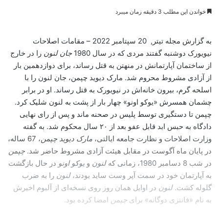
خواندن این مطلب 3 دقیقه زمان میبرد
به گزارش مجله تیتر, 20 سپتامبر 2022 – مقامات اصلاحات
نیویورک دوشنبه گفتند مردی که در سال 1980
جان لنون
را در خارج
از ساختمان آپارتمانش در منهتن به قتل رساند، برای دوازدهمین بار
از آزادی مشروط محروم شد. مارک دیوید چپمن، جان لنون را با
اسلحه گرم، بیرون خانه‌اش در نیویورک به قتل رساند. او در برابر
چشمان همسرش «یوکو اونو» چهار بار از پشت به لنون شلیک کرد.
چپمن تا دستگیری توسط پلیس در صحنه ماند و پس از رای نهایی
دادگاه به حبس ابد قابل عفو بعد از ۲۰ سال محکوم شد. به گفته
وزارت اصلاحات و نظارت جامعه ایالتی،
مارک دیوید چپمن
، 67 ساله،
در پایان ماه آگوست در مقابل هیئت آزادی مشروط حاضر شد.
چپمن
در شب 8 دسامبر 1980، زمانی که
لنون
و
یوکو
اونو
در حال بازگشت
به آپارتمان خود در سمت آپر وست ساید بودند،
لنون
را به ضرب
گلوله کشت.
لنون
در اوایل همان روز روی نسخه‌ای از آلبوم اخیرش
به نام «فانتزی دوگانه» برای
چپمن
امضا کرده بود.