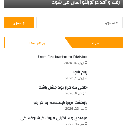
رفت و آمد در تورنتو آسان می شود
ف
ت
ا
و
و
ر
ی
ج
ن
س
ت
ت
و
ج
آ
تازه
پرخواننده
و
س
ب
ا
ر
From Celebration to Division
ن
ا
م
ژوئن 10, 2026
ی
ی
پیام اتاوا
:
ش
ژوئن 9, 2026
و
د
جامی که قرار بود جشن باشد
ژوئن 8, 2026
بازگشت «زویاگینتسف» به هزارتو
می 23, 2026
فرهادی و سنگینی میراث کیشلوفسکی
می 16, 2026