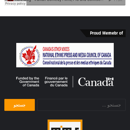
Proud Memebr of
جستجو
برای: