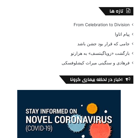
تازه ها
From Celebration to Division
پیام اتاوا
جامی که قرار بود جشن باشد
Mark David Chapman
John Lennon
بازگشت «زویاگینتسف» به هزارتو
فرهادی و سنگینی میراث کیشلوفسکی
Yoko Ono
جان لنون
مارک دیوید چپمن
یوکو اونو
اخبار در لحظه بیماری کرونا