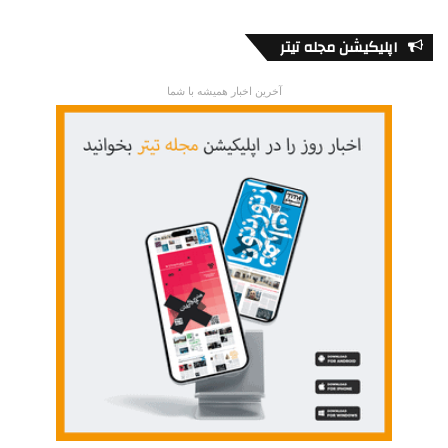
«ناطور دشت» از نویسنده آمریکایی «جی دی سلینجر» بوده است.
او گفته است که با شخصیت اصلی این داستان، یعنی «هولدن
اپلیکیشن مجله تیتر
کالفیلد» هم‌ذات پنداری داشته است، با بیزاری‌اش از جامعه و تنهایی‌
مفرط او.
آخرین اخبار همیشه با شما