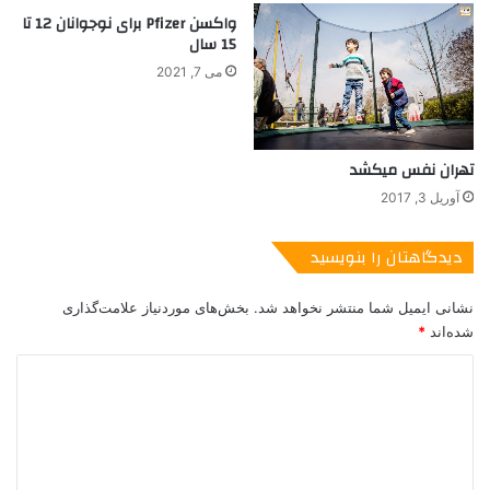
واکسن Pfizer برای نوجوانان 12 تا
15 سال
می 7, 2021
تهران نفس میکشد
آوریل 3, 2017
دیدگاهتان را بنویسید
نشانی ایمیل شما منتشر نخواهد شد.
بخش‌های موردنیاز علامت‌گذاری
شده‌اند
*
د
ی
انتقال جسد جان لنون از محل حادثه
د
گ
یکی از غم‌انگیزترین لحظات درباره قتل جان لنون ساعاتی قبل از