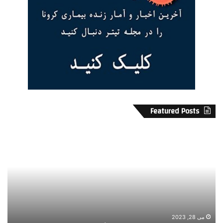
Featured Posts
ر
ف
ف
ر
ت
ص
و
ت
آ
ه
م
ا
د
ی
د
م
ر
س
می 28, 2023