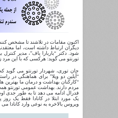
ج
ا
ن
اکنون مقامات در تلاشند تا مشخص كنند كه
ت
دیگران ارتباط داشته است، اما معتقدن
و
شود. دکتر “باربارا یاف”، مدیر کنتر
ر
تورنتو می گوید: هرکسی که با این مرد 
ی
مارس 23, 2021
اکتبر 28, 2014
J
 «مضارع استمراری» تا «نوشتن با
ج
جان توری، شهردار تورنتو می گوید ک
o
ر»
شد
“آیلین دو ویلا” برای هماهنگی در راس
h
“کارکنان بهداشت و درمان ما بهترین ها
n
مردم دارند.
بهداشت عمومی تورنتو همچن
T
فدرال ادامه می دهد تا به طور جدی اوض
o
یک مورد ابتلا در کانادا فقط یک رو
r
ویروس بالاخره به نوعی وارد کانادا می 
y
ش
ه