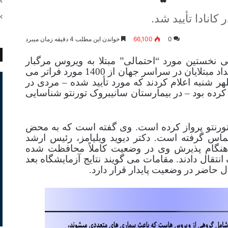
 کانادا تأیید شد.
0
66,100
خواندن این مطلب 4 دقیقه زمان میبرد
لی نخستین مورد “احتمالی” مبتلا به ویروس مرگبار
کرونا را در تورنتو تأیید کرده است که تعداد مبتلایان در سراسر جهان از 1400 مورد فراتر می
 شنبه اعلام کردند که مورد تأیید شده – مردی در
فر کرده بود – در بیمارستان سانیبروک تورنتو شناسایی
ن به سمت تورنتو پرواز کرده است. وی گفته است كه به محض
د احساس بیماری كرده و با 911 تماس گرفته است. دکتر دیوید ویلیامز، رئیس ارشد
هنگام پذیرش وی در وضعیت کاملاً محافظت شده
انتقال دادند. مقامات می گویند نتایج آزمایشگاه بعد
 حاضر در وضعیت پایدار قرار دارد.