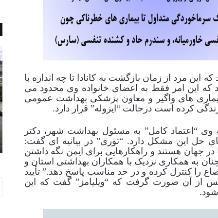
D
ص
h
ل
a
ح
 این مرد از زمان بازگشت به كانادا تا چه اندازه با
k
و
د كه این امر فقط به اعضای خانواده وی محدود می
a
د
ل بیماری های واگیر و معاون پزشکی بهداشت عمومی
F
و
زندگی کرده است درحالت “ایزوله” قرار دارد.
i
س
l
ت
ان توری John Tory شهردار تورنتو
ه وی “اعتماد کامل” به مسئول بهداشت شهر، دکتر
فوریه 3, 2017
m
ی
Dhaka Film Festival 2016
تای حل این مشکل دارد. “توری” در بیانیه ای گفت:
F
ب
 در جهان هستند و راهکارهایی برای ایمن نگه داشتن
e
ا
ان به همکاری نزدیک با همکاران بهداشتی استان و
s
ب
اع را کنترل کرده و در حد مناسب پاسخ دهد.” تأیید
t
ه
ز پس از آن صورت گرفت که “ویلیامز” گفت که این
i
ت
شود.
v
ر
a
ی
l
ن