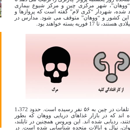
 “ووهان”، شهر مرکزی چین و مرکز شیوع بیماری
یید شده، شهردار “کری لام” گفته است که پروازها و
 این کشور و “ووهان” متوقف می شود. مدارس در
وریه بسته خواهند بود.
مقامات گزارش دادند كه تاكنون شمار تلفات در چین به ۵۶ نفر رسیده است. حدود 1،372
 اند که در بازار غذاهای دریایی ووهان که بطور
د، ردیابی شده اند. این ویروس همچنین در تایلند،
ایوان، نپال و ایالات متحده شناسایی شده است. در