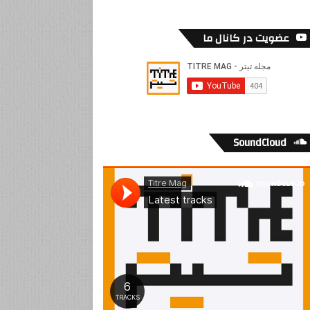
عضویت در کانال ما
SoundCloud