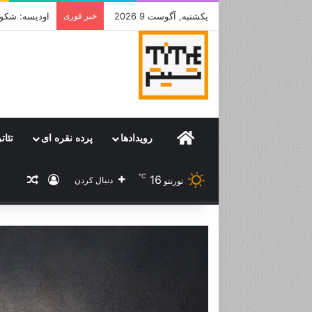
یکشنبه, آگوست 9 2026
خبر فوری
 to Division
Home
رویدادها
پرده نقره ای
تئات
℃
16
ورود
نوشته
دنبال کردن
تورنتو