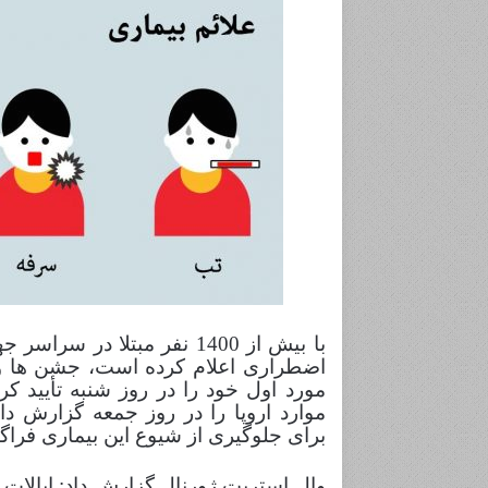
ر
د
ا
ر
ت
و
ر
ن
ت
و
ش
د
با بیش از 1400 نفر مبتلا 
اضطراری اعلام کرده است، جشن ها و 
مورد اول خود را در روز شنبه تأیید کر
موارد اروپا را در روز جمعه گزارش د
برای جلوگیری از شیوع این بیماری فراگی
وال استریت ژورنال گزارش داد: ایالات 