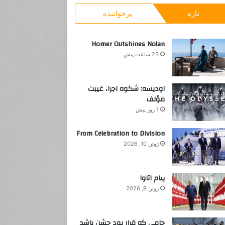
و
و
تازه
پرخواننده
ب
»
ر
L
ا
e
Homer Outshines Nolan
ی
g
23 ساعت پیش
:
o
اودیسه: شکوه اجرا، غیبت
مؤلف
1 روز پیش
From Celebration to Division
ژوئن 10, 2026
پیام اتاوا
ژوئن 9, 2026
جامی که قرار بود جشن باشد