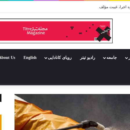
From Celebration
ر
جامعه
رادیو تیتر
رویای کانادایی
English
About Us
 تصادفی