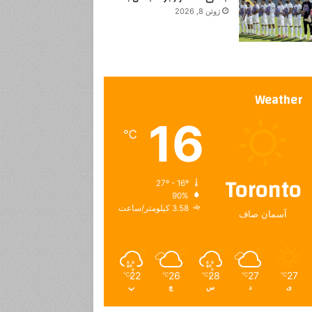
ژوئن 8, 2026
Weather
16
℃
Toronto
27º - 16º
90%
3.58 کیلومتر/ساعت
آسمان صاف
22
26
28
27
27
℃
℃
℃
℃
℃
ی
د
س
چ
پ