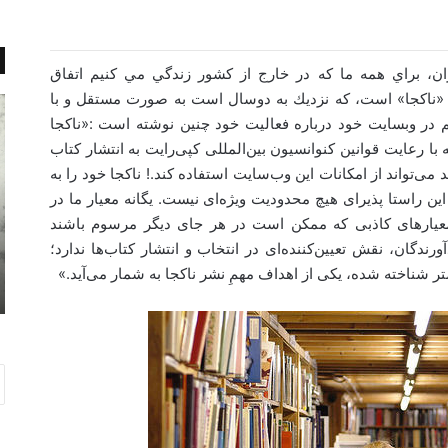
ان، براي همه ما كه در خارج از كشور زندگي مي كنيم اتفاق
«ناكجا» است، كه نزديك به دوسال است به صورت مستقل و با
…
F
 در وبسايت خود درباره فعاليت خود چنين نوشته است :«ناکجا
a
پ
l
ل
 رعایت قوانین کنوانسیون بین‌المللی کپی‌رایت به انتشار کتاب
l
ه
 می‌تواند از امکانات این وب‌سایت استفاده کند.! ناکجا خود را به
e
ت
 این راستا پذیرای هیچ محدودیت ویژه‌ای نیست. یگانه معیار ما در
n
ا
از معیارهای کاذبی که ممکن است در هر جای دیگر مرسوم باشند
«
H
رندگان، نقش تعیین‌کننده‌ای در انتخاب و انتشار کتاب‌‌ها ندارد؛
e
م
نوامبر 8, 2014
r
ن
متر شناخته شده، یکی از اهداف مهمِ نشر ناکجا به شمار می‌آید.»
Fallen Heroes
L
»
o
e
s