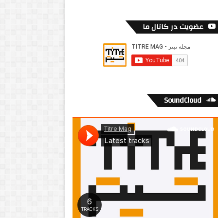
عضویت در کانال ما
SoundCloud