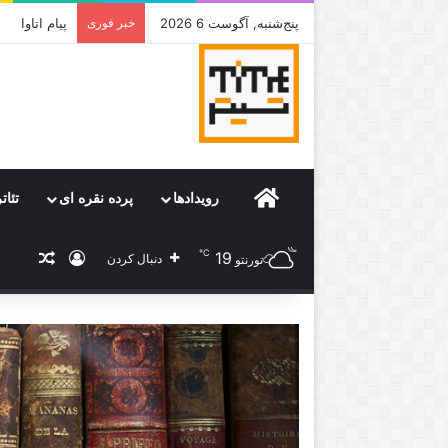
پنج‌شنبه, آگوست 6 2026
خبر فوری
جامی که قرا
Home
رویدادها
پرده نقره ای
تئات
℃
19
ورود
نوشته
دنبال کردن
تورنتو