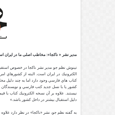
مدیر نشر « ناکجا»: مخاطب اصلی ما در ایران ا
تينوش نظم جو مدیر نشر ناكجا در خصوص استقبال
الكترونيك در ايران است. البته از كشورهاي ام
كتاب هاي فارسي وجود دارد اما به چند دليل مخا
كشور يا با نسل جديد كتب فارسي و نويسندگان ار
نيستند. علاوه بر آن نسخه الكترونيك كتاب با
دليل استقبال بيشتر در داخل كشور باشد.»
به گفته نظم جو، نشر «ناكجا» در نظر دارد علاوه 