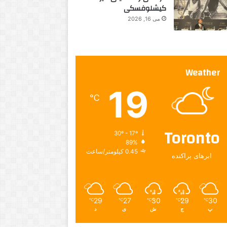
کیشلوفسکی
می 16, 2026
Weather
19
℃
Toronto
30º - 17º
89%
0.45 کیلومتر/ساعت
ابرهای پراکنده
29
27
30
29
30
℃
℃
℃
℃
℃
پ
ج
ش
ی
د