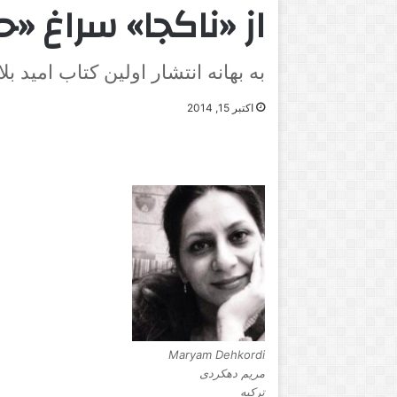
از «ناكجا» سراغ «حر
به بهانه انتشار اولین کتاب اميد بل
اکتبر 15, 2014
Maryam Dehkordi
مریم دهکردی
ترکیه