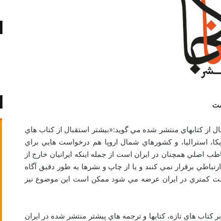
ست
 از كتابهاي منتشر شده مي گويد:«بيشتر استقبال از كتاب هاي
ريكا، استراليا، و كشورهاي شمال اروپا هم درخواست هايي براي
طب اصلي همچنان در ايران است از جمله اينكه ايرانيان خارج از
تباطي برقرار نمي كنند و يا از چاپ و نشرها به طور دقيق آگاه
 قيمت كمتري در ايران عرضه مي شود ممكن است اين موضوع نيز
بر كتاب هاي تازه، كتابها و ترجمه هاي پيشتر منتشر شده در ايران