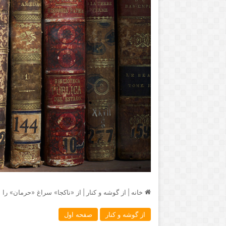
خانه
|
از گوشه و کنار
|
از «ناكجا» سراغ «حرمان» را ب
از گوشه و کنار
صفحه اول