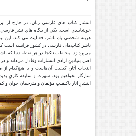
انتشار كتاب هاي فارسي زبان، در خارج از اير
خوشايندي است. يكي از بنگاه هاي نشر فارسي 
L
هزينه شخصي يك ناشر، فعاليت مي كند. اين تيم
i
v
ناشر کتاب‌های فارسی در کشور فرانسه است که با
e
می‌پردازد. مخاطب ناکجا در هر نقطه‌ دنیا که باشد
s
اصل بنیادینِ آزادی انتشارات وفادار می‌داند و در
U
انتخاب آثار، کیفیت آن‌هاست و با هیچ‌‌کدام 
n
می 9, 2017
سازگار نخواهیم بود. شهرت و سابقه‌ کاریِ پدیدآو
d
امات کانادایی به ایران سفر می
آوریل 16, 2015
e
انتشارِ آثار باکیفیتِ مؤلفان و مترجمان جوان و ک
ند
ives Under the Light
r
t
h
e
L
i
g
h