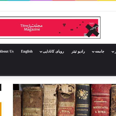
ر بود جشن باشد
ر
جامعه
رادیو تیتر
رویای کانادایی
English
About Us
 تصادفی