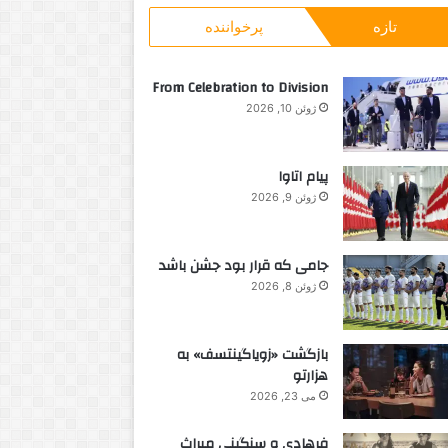
و
ت
تازه
پرخواننده
ب
ا
ر
ر
ا
ي
From Celebration to Division
ی
خ
ژوئن 10, 2026
:
س
ي
ن
پیام اتاوا
م
ژوئن 9, 2026
ا
جامی که قرار بود جشن باشد
ژوئن 8, 2026
بازگشت «زویاگینتسف» به
هزارتو
می 23, 2026
فرهادی و سنگینی میراث