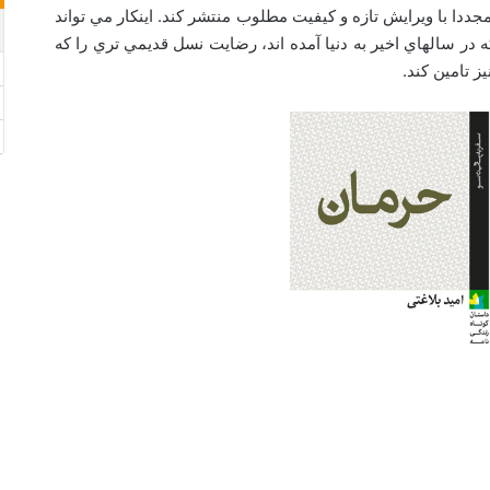
مجددا با ويرايش تازه و كيفيت مطلوب منتشر كند. اينكار مي تواند
ه در سالهاي اخير به دنيا آمده اند، رضايت نسل قديمي تري را كه
ز تامين كند.