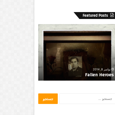
Featured Posts
د
و
س
ت
د
ا
ش
جولای 2, 2014
ت
دوست داشتني ترين
مارس 17, 2017
ن
… پله تا «من»
سينما
ي
ت
ر
ي
ج
ن
س
ز
ت
ش
ج
ت