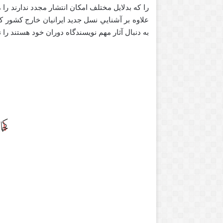
را كه بدلايل مختلف امكان انتشار مجدد ندارند را 
علاوه بر آشنايي نسل جديد ايرانيان خارج كشور ك
به دنبال آثار مهم نويسندگاه دوران خود هستند را ني