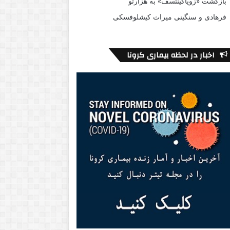
بازگشت «زویاگینتسف» به هزارتو
فرهادی و سنگینی میراث کیشلوفسکی
اخبار در لحظه بیماری کرونا