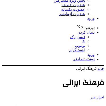
بخش ویژه مشترکین
عضویت ۶ ماهه
عضویت یکساله
عضویت آزمایشی
ورود
℃
تورنتو
21
دنبال کردن
فیس بوک
X
یوتیوب
اینستاگرام
ورود
نوشته تصادفی
خانه
|
فرهنگ ایرانی
فرهنگ ایرانی
اخبار هنر