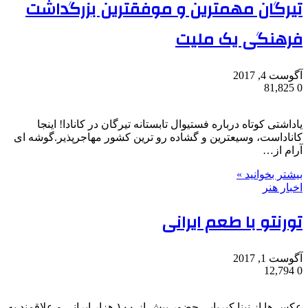
تیرگان مهمترین و موفقترین بزرگداشت
فرهنگی یک ملیت
آگوست 4, 2017
81,825
0
یاداشتی کوتاه درباره فستیوال تابستانه تیرگان در کانادا! اینجا
کاناداست، وسیعترین و گشاده رو ترین کشور مهاجرپذیر.گوشه ای
آرام از…
بیشتر بخوانید »
اخبار هنر
تورنتو با طعم ایرانی
آگوست 1, 2017
12,794
0
عکس ها از نینا کبریایی حضور بیش از ۱۰۰ هزار ایرانی و علاقمند به