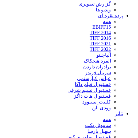
گزارش تصویری
ویدیو ها
پرده نقره ای
همه
EBIFF15
TIFF 2014
TIFF 2016
TIFF 2021
TIFF 2022
آلپاچینو
الفرد هیچکاک
برادران داردن
سریال فرندز
عباس کیارستمی
فستیوال فیلم داکا
فستیوال نسیم شرقی
فستیوال هات داگز
کلینت ایستوود
وودی آلن
تئاتر
همه
ساموئل بکت
سهیل پارسا
فستیوال سامر ورکس