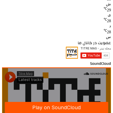
ش
℃
29
ی
℃
28
د
℃
28
س
عضویت در کانال ما
SoundCloud