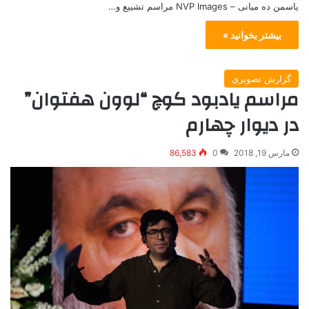
یاسمن ده میانی – NVP Images مراسم تشییع و…
بیشتر بخوانید »
گزارش تصویری
مراسم یادبود کوچ “لوون هفتوان”
در دیوار چهارم
مارس 19, 2018
0
86,583