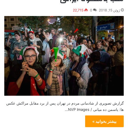
ژوئن 15, 2018
0
22,715
گزارش تصویری از شادمانی مردم در تهران پس از برد مقابل مراکش عکس
ها: یاسمن ده میانی / NVP Images…
بیشتر بخوانید »