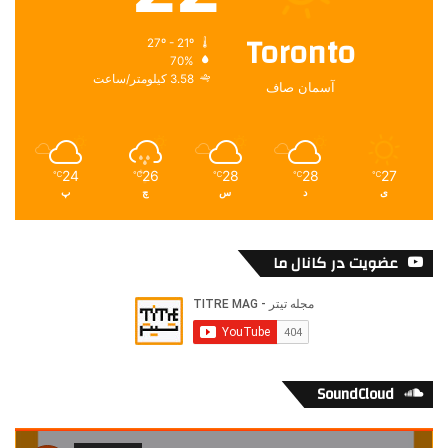
Toronto
27º - 21º
70%
3.58 کیلومتر/ساعت
آسمان صاف
24
26
28
28
27
℃
℃
℃
℃
℃
ی
د
س
چ
پ
عضویت در کانال ما
SoundCloud