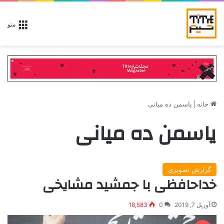
منو
خانه
|
یاسمن ده میانی
یاسمن ده میانی
گزارش تصویری
خداحافظی با جمشید مشایخی
آوریل 7, 2019
0
18,583