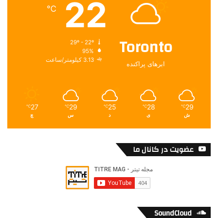
22
℃
Toronto
29º - 22º
95%
3.13 کیلومتر/ساعت
ابرهای پراکنده
27
29
25
28
29
℃
℃
℃
℃
℃
ش
ی
د
س
چ
عضویت در کانال ما
SoundCloud