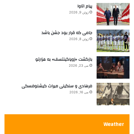
ر
پیام اتاوا
ت
ژوئن 9, 2026
ا
ر
ی
جامی که قرار بود جشن باشد
خ
ژوئن 8, 2026
ر
ا
گ
بازگشت «زویاگینتسف» به هزارتو
ز
می 23, 2026
ا
ر
ش
فرهادی و سنگینی میراث کیشلوفسکی
ک
ر
می 16, 2026
د
Weather