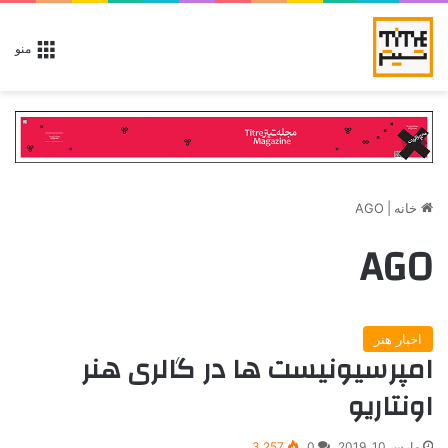
منو
خانه
|
AGO
AGO
اخبار هنر
امپرسیونیست ها در گالری هنر
اونتاریو
مارس 10, 2019
0
3,257