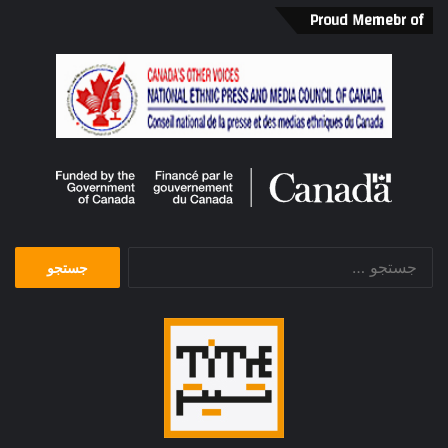
Proud Memebr of
جستجو
برای: