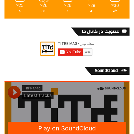
25
26
26
29
30
℃
℃
℃
℃
℃
ش
ی
د
س
چ
عضویت در کانال ما
SoundCloud