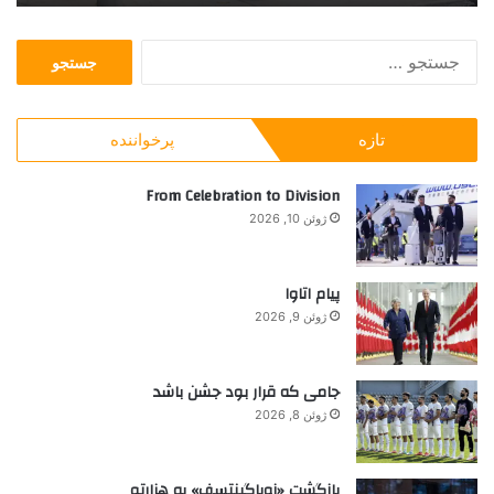
ز
ر
ن
ی
ج
د
ک
س
ا
ن
ت
ن
گ
ج
ا
ا
تازه
پرخواننده
و
س
ه
ب
ت
ر
From Celebration to Division
ا
ژوئن 10, 2026
ی
:
پیام اتاوا
ژوئن 9, 2026
جامی که قرار بود جشن باشد
ژوئن 8, 2026
بازگشت «زویاگینتسف» به هزارتو