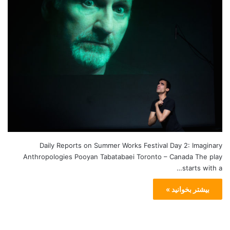
Daily Reports on Summer Works Festival Day 2: Imaginary
Anthropologies Pooyan Tabatabaei Toronto – Canada The play
starts with a…
بیشتر بخوانید »