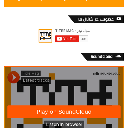
o
f
عضویت در کانال ما
n
o
t
h
i
n
SoundCloud
g