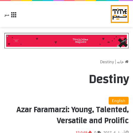
منو
خانه
|
Destiny
Destiny
English
Azar Faramarzi: Young, Talented,
Versatile and Prolific
آوریل 4, 2017
0
12,049