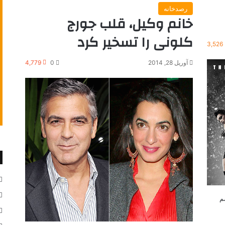
رصدخانه
خانم وکیل، قلب جورج
کلونی را تسخیر کرد
3,526
آوریل 28, 2014
0
4,779
کشم