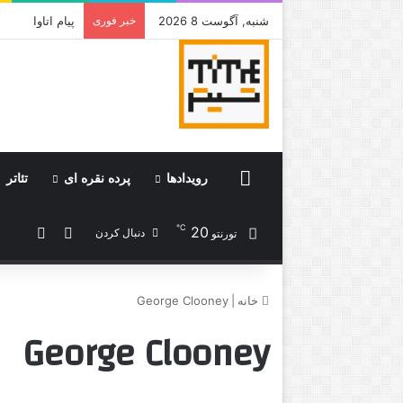
شنبه, آگوست 8 2026
خبر فوری
جامی که قرار 
Home
رویدادها
پرده نقره ای
تئاتر
℃
20
ورود
نوشته 
دنبال کردن
تورنتو
خانه
|
George Clooney
George Clooney