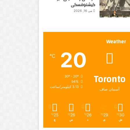
کیشلوفسکی
می 16, 2026
Weather
20
℃
Toronto
30º - 20º
94%
3.13 کیلومتر/ساعت
آسمان صاف
25
26
26
29
30
℃
℃
℃
℃
℃
ش
ی
د
س
چ