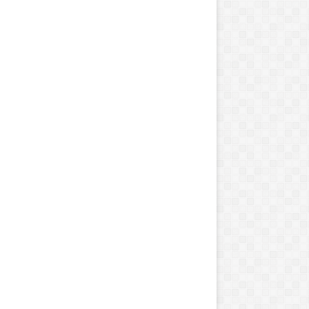
ک
ا
ن
ا
د
ا