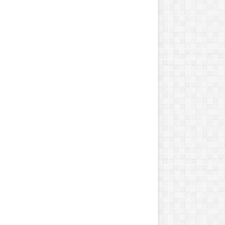
د
ا
ن
ش
گ
ا
ه
ه
می 31, 2014
آگوست 21, 2014
ا
و در هراس است
دانشگاه های چشم ن
ی
چ
ش
م
ن
و
ا
ز