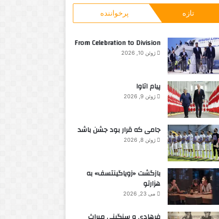
و
ی
r
تازه
پرخواننده
ب
ن
d
ر
م
s
ا
From Celebration to Division
ی
ژوئن 10, 2026
:
پیام اتاوا
ژوئن 9, 2026
جامی که قرار بود جشن باشد
ژوئن 8, 2026
بازگشت «زویاگینتسف» به
هزارتو
می 23, 2026
فرهادی و سنگینی میراث