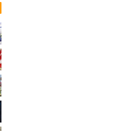
ی
ک
ا
س
ب
!
»