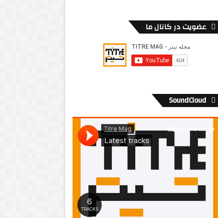
عضویت در کانال ما
SoundCloud