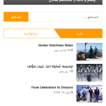
ح
ر
ک
ی
ج
م
ب
س
ت
ا
ت
ر
آ
ج
ب
ی
تازه
پرخواننده
و
ت
ن
ب
ک
د
ر
Homer Outshines Nolan
ا
ه
ا
ن
ش
18 ساعت پیش
ی
غ
:
ل
ی
اودیسه: شکوه اجرا، غیبت مؤلف
ب
1 روز پیش
ر
ا
ی
From Celebration to Division
ز
ژوئن 10, 2026
ن
ا
ن