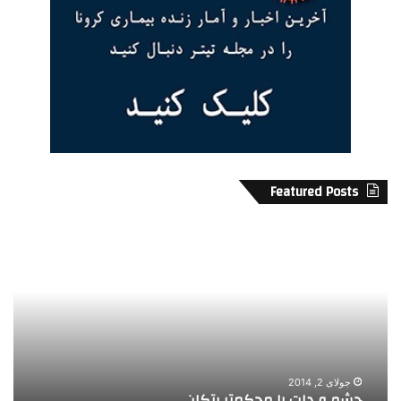
Featured Posts
چ
ن
ش
ی
م
و
و
م
د
ا
ل
ر
ت
ک
ر
ت
ا
ش
جولای 2, 2014
چشم و دلت را محکمتر بتکان
ن
م
ه