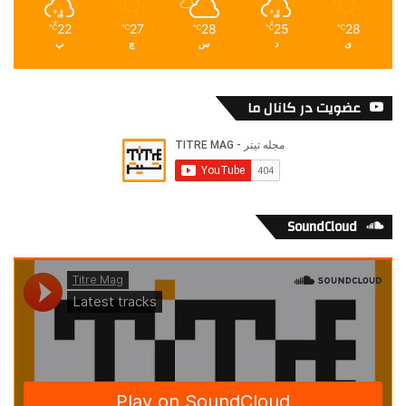
22
27
28
25
28
℃
℃
℃
℃
℃
ی
د
س
چ
پ
عضویت در کانال ما
SoundCloud