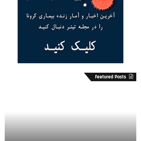
Featured Posts
ن
ق
ش
م
و
ث
ر
ر