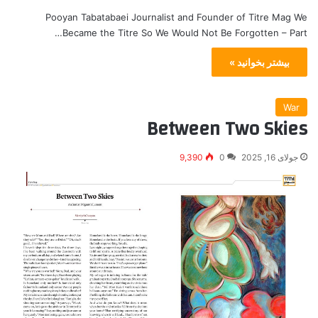
Pooyan Tabatabaei Journalist and Founder of Titre Mag We
Became the Titre So We Would Not Be Forgotten – Part…
بیشتر بخوانید »
War
Between Two Skies
جولای 16, 2025
0
9,390