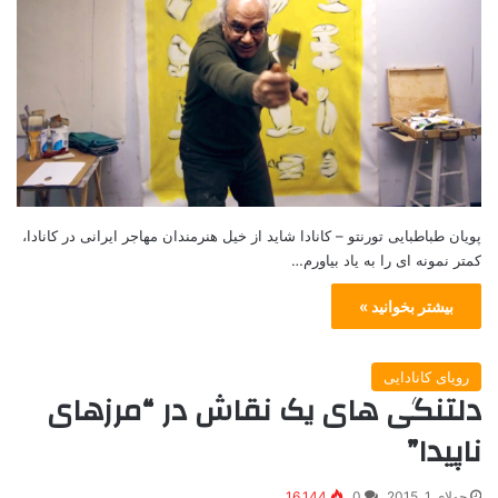
پویان طباطبایی تورنتو – کانادا شاید از خیل هنرمندان مهاجر ایرانی در کانادا،
کمتر نمونه ای را به یاد بیاورم…
بیشتر بخوانید »
رویای کانادایی
دلتنگی های یک نقاش در “مرزهای
ناپیدا”
جولای 1, 2015
0
16,144