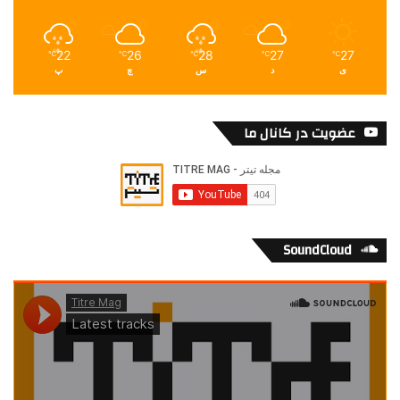
22
26
28
27
27
℃
℃
℃
℃
℃
ی
د
س
چ
پ
عضویت در کانال ما
SoundCloud