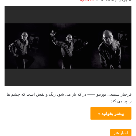
فرحناز سمیعی تورنتو —— در که باز می شود رنگ و نقش است که چشم ها
را پر می کند.…
بیشتر بخوانید »
اخبار هنر