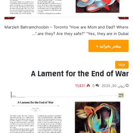
Marzieh Bahramchoobin – Toronto “How are Mom and Dad? Where
are they? Are they safe?” “Yes, they are in Dubai.”…
بیشتر بخوانید »
War
A Lament for the End of War
ژوئن 30, 2025
0
11,831