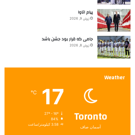
پیام اتاوا
ژوئن 9, 2026
جامی که قرار بود جشن باشد
ژوئن 8, 2026
Weather
17
℃
Toronto
27º - 16º
84%
3.58 کیلومتر/ساعت
آسمان صاف