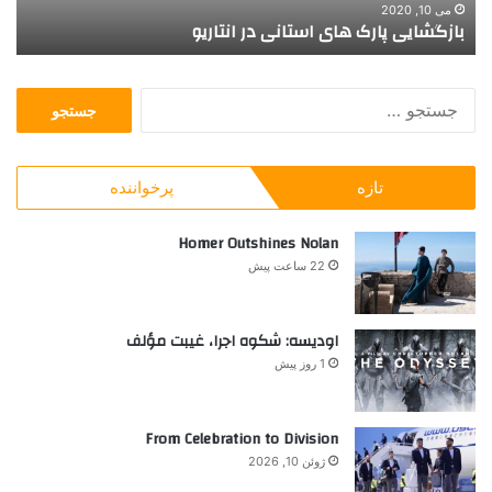
س
آگوست 18, 2025
نقش موثر رسانه مهاجر
ا
ن
ه
ج
م
س
ه
ت
ا
ج
ج
تازه
پرخواننده
و
ر
ب
ر
Homer Outshines Nolan
ا
22 ساعت پیش
ی
:
اودیسه: شکوه اجرا، غیبت مؤلف
1 روز پیش
From Celebration to Division
ژوئن 10, 2026